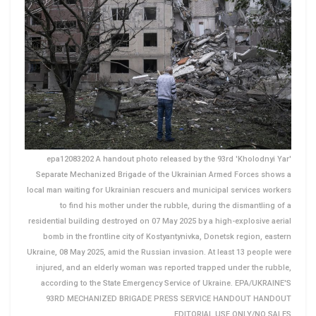
epa12083202 A handout photo released by the 93rd 'Kholodnyi Yar'
Separate Mechanized Brigade of the Ukrainian Armed Forces shows a
local man waiting for Ukrainian rescuers and municipal services workers
to find his mother under the rubble, during the dismantling of a
residential building destroyed on 07 May 2025 by a high-explosive aerial
bomb in the frontline city of Kostyantynivka, Donetsk region, eastern
Ukraine, 08 May 2025, amid the Russian invasion. At least 13 people were
injured, and an elderly woman was reported trapped under the rubble,
according to the State Emergency Service of Ukraine. EPA/UKRAINE'S
93RD MECHANIZED BRIGADE PRESS SERVICE HANDOUT HANDOUT
EDITORIAL USE ONLY/NO SALES