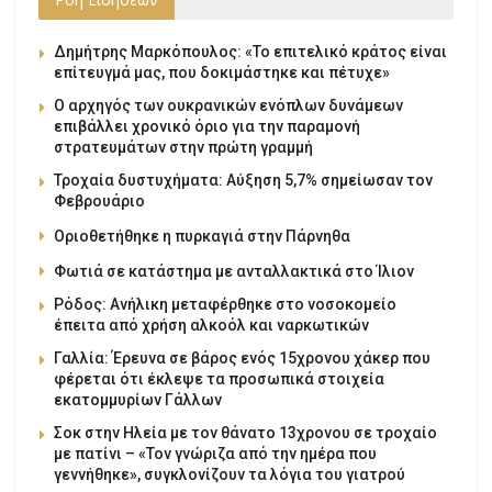
Δημήτρης Μαρκόπουλος: «Το επιτελικό κράτος είναι
επίτευγμά μας, που δοκιμάστηκε και πέτυχε»
Ο αρχηγός των ουκρανικών ενόπλων δυνάμεων
επιβάλλει χρονικό όριο για την παραμονή
στρατευμάτων στην πρώτη γραμμή
Τροχαία δυστυχήματα: Αύξηση 5,7% σημείωσαν τον
Φεβρουάριο
Οριοθετήθηκε η πυρκαγιά στην Πάρνηθα
Φωτιά σε κατάστημα με ανταλλακτικά στο Ίλιον
Ρόδος: Ανήλικη μεταφέρθηκε στο νοσοκομείο
έπειτα από χρήση αλκοόλ και ναρκωτικών
Γαλλία: Έρευνα σε βάρος ενός 15χρονου χάκερ που
φέρεται ότι έκλεψε τα προσωπικά στοιχεία
εκατομμυρίων Γάλλων
Σοκ στην Ηλεία με τον θάνατο 13χρονου σε τροχαίο
με πατίνι – «Τον γνώριζα από την ημέρα που
γεννήθηκε», συγκλονίζουν τα λόγια του γιατρού