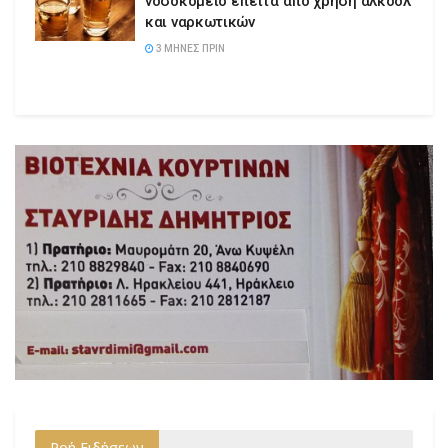
νοσοκομείο έπειτα από χρήση αλκοόλ
και ναρκωτικών
3 ΜΉΝΕΣ ΠΡΙΝ
Ροή Ειδήσεων