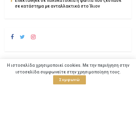
Επεκτάθηκε σε πολυκατοικία η φωτιά που ξέσπασε
σε κατάστημα με ανταλλακτικά στο Ίλιον
Η ιστοσελίδα χρησιμοποιεί cookies. Με την περιήγηση στην
ιστοσελίδα συμφωνείτε στην χρησιμοποίηση τους.
Συμφωνώ
Αρχική
Πολιτική
Οικονομία
Κοινωνία
Δικαιοσύνη
Συνεντεύξεις
Κόσμος
Media
Αθλητισμός
© 2020 VickyPedia.gr