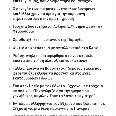
επίτευγμά μας, που δοκιμάστηκε και πέτυχε»
Ο αρχηγός των ουκρανικών ενόπλων δυνάμεων
επιβάλλει χρονικό όριο για την παραμονή
στρατευμάτων στην πρώτη γραμμή
Τροχαία δυστυχήματα: Αύξηση 5,7% σημείωσαν τον
Φεβρουάριο
Οριοθετήθηκε η πυρκαγιά στην Πάρνηθα
Φωτιά σε κατάστημα με ανταλλακτικά στο Ίλιον
Ρόδος: Ανήλικη μεταφέρθηκε στο νοσοκομείο
έπειτα από χρήση αλκοόλ και ναρκωτικών
Γαλλία: Έρευνα σε βάρος ενός 15χρονου χάκερ που
φέρεται ότι έκλεψε τα προσωπικά στοιχεία
εκατομμυρίων Γάλλων
Σοκ στην Ηλεία με τον θάνατο 13χρονου σε τροχαίο
με πατίνι – «Τον γνώριζα από την ημέρα που
γεννήθηκε», συγκλονίζουν τα λόγια του γιατρού
Ένταλμα σύλληψης για τον 59χρονο που ξυλοκόπησε
23χρονη για μια θέση πάρκινγκ στο Παγκράτι