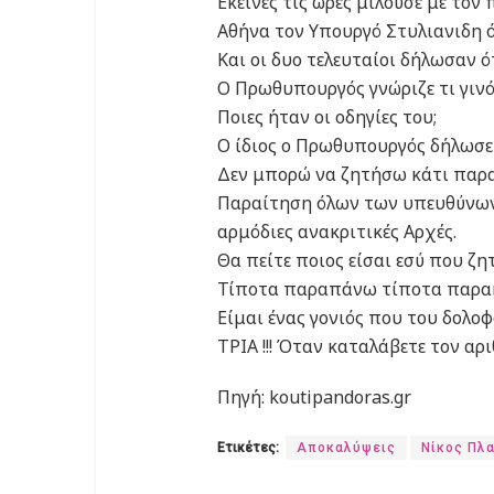
Εκείνες τις ώρες μιλούσε με το
Αθήνα τον Υπουργό Στυλιανιδη ό
Και οι δυο τελευταίοι δήλωσαν 
Ο Πρωθυπουργός γνώριζε τι γινότ
Ποιες ήταν οι οδηγίες του;
Ο ίδιος ο Πρωθυπουργός δήλωσε
Δεν μπορώ να ζητήσω κάτι παρ
Παραίτηση όλων των υπευθύνων 
αρμόδιες ανακριτικές Αρχές.
Θα πείτε ποιος είσαι εσύ που ζητά
Τίποτα παραπάνω τίποτα παρα
Είμαι ένας γονιός που του δολοφό
ΤΡΙΑ !!! Όταν καταλάβετε τον αρι
Πηγή: koutipandoras.gr
Ετικέτες:
Αποκαλύψεις
Νίκος Πλ