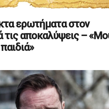
ικτα ερωτήματα στον
 τις αποκαλύψεις – «Μο
παιδιά»