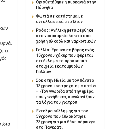
Οριοθετήθηκε η πυρκαγιά στην
Πάρνηθα
Φωτιά σε κατάστημα με
ανταλλακτικά στο Ίλιον
ικών
Ρόδος: Ανήλικη μεταφέρθηκε
στο νοσοκομείο έπειτα από
χρήση αλκοόλ και ναρκωτικών
υρνά.
Γαλλία: Έρευνα σε βάρος ενός
ε τι
15χρονου χάκερ που φέρεται
γός
ότι έκλεψε τα προσωπικά
στοιχεία εκατομμυρίων
Γάλλων
Σοκ στην Ηλεία με τον θάνατο
13χρονου σε τροχαίο με πατίνι
– «Τον γνώριζα από την ημέρα
που γεννήθηκε», συγκλονίζουν
τα λόγια του γιατρού
Ένταλμα σύλληψης για τον
59χρονο που ξυλοκόπησε
23χρονη για μια θέση πάρκινγκ
αιδιά
στο Παγκράτι