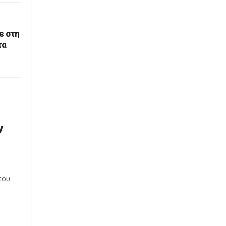
ε στη
τα
ν
που