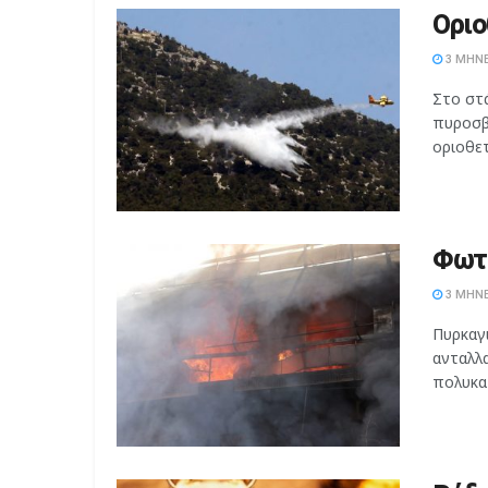
Οριο
3 ΜΉΝΕ
Στο στ
πυροσβ
οριοθετ
Φωτι
3 ΜΉΝΕ
Πυρκαγ
ανταλλα
πολυκατ