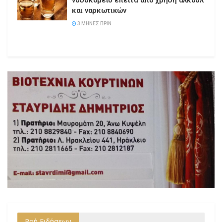
νοσοκομείο έπειτα από χρήση αλκοόλ
και ναρκωτικών
3 ΜΉΝΕΣ ΠΡΙΝ
Ροή Ειδήσεων