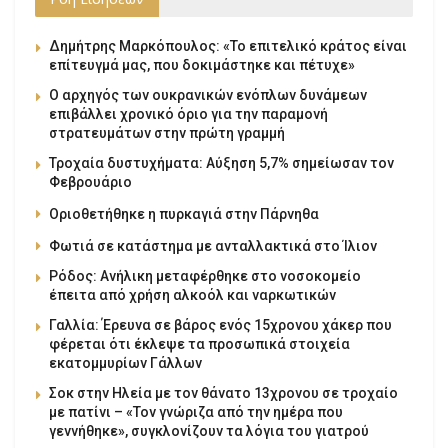
Δημήτρης Μαρκόπουλος: «Το επιτελικό κράτος είναι
επίτευγμά μας, που δοκιμάστηκε και πέτυχε»
Ο αρχηγός των ουκρανικών ενόπλων δυνάμεων
επιβάλλει χρονικό όριο για την παραμονή
στρατευμάτων στην πρώτη γραμμή
Τροχαία δυστυχήματα: Αύξηση 5,7% σημείωσαν τον
Φεβρουάριο
Οριοθετήθηκε η πυρκαγιά στην Πάρνηθα
Φωτιά σε κατάστημα με ανταλλακτικά στο Ίλιον
Ρόδος: Ανήλικη μεταφέρθηκε στο νοσοκομείο
έπειτα από χρήση αλκοόλ και ναρκωτικών
Γαλλία: Έρευνα σε βάρος ενός 15χρονου χάκερ που
φέρεται ότι έκλεψε τα προσωπικά στοιχεία
εκατομμυρίων Γάλλων
Σοκ στην Ηλεία με τον θάνατο 13χρονου σε τροχαίο
με πατίνι – «Τον γνώριζα από την ημέρα που
γεννήθηκε», συγκλονίζουν τα λόγια του γιατρού