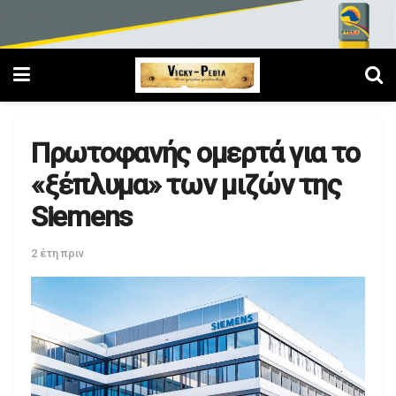
Πρωτοφανής ομερτά για το
«ξέπλυμα» των μιζών της
Siemens
2 έτη πριν