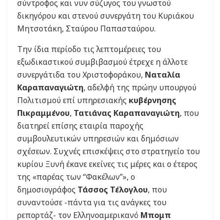
σύντροφος και νυν σύζυγος του γνωστού
δικηγόρου και στενού συνεργάτη του Κυριάκου
Μητσοτάκη, Σταύρου Παπασταύρου.
Την ίδια περίοδο τις λεπτομέρειες του
εξωδικαστικού συμβιβασμού έτρεχε η άλλοτε
συνεργάτιδα του Χριστοφοράκου,
Ναταλία
Καραπαναγιώτη
, αδελφή της πρώην υπουργού
Πολιτισμού επί υπηρεσιακής
κυβέρνησης
Πικραμμένου
,
Τατιάνας Καραπαναγιώτη
, που
διατηρεί επίσης εταιρία παροχής
συμβουλευτικών υπηρεσιών και δημόσιων
σχέσεων. Συχνές επισκέψεις στο στρατηγείο του
κυρίου Ξυνή έκανε εκείνες τις μέρες και ο έτερος
της «παρέας των “Φακέλων”», ο
δημοσιογράφος
Τάσσος Τέλογλου
, που
συναντούσε -πάντα για τις ανάγκες του
ρεπορτάζ- τον Ελληνοαμερικανό
Μπομπ