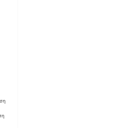
ωση
ση