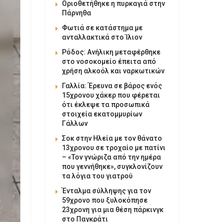
Οριοθετήθηκε η πυρκαγιά στην
Πάρνηθα
Φωτιά σε κατάστημα με
ανταλλακτικά στο Ίλιον
Ρόδος: Ανήλικη μεταφέρθηκε
στο νοσοκομείο έπειτα από
χρήση αλκοόλ και ναρκωτικών
Γαλλία: Έρευνα σε βάρος ενός
15χρονου χάκερ που φέρεται
ότι έκλεψε τα προσωπικά
στοιχεία εκατομμυρίων
Γάλλων
Σοκ στην Ηλεία με τον θάνατο
13χρονου σε τροχαίο με πατίνι
– «Τον γνώριζα από την ημέρα
που γεννήθηκε», συγκλονίζουν
τα λόγια του γιατρού
Ένταλμα σύλληψης για τον
59χρονο που ξυλοκόπησε
23χρονη για μια θέση πάρκινγκ
στο Παγκράτι