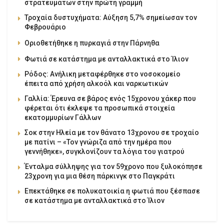
στρατευμάτων στην πρώτη γραμμή
Τροχαία δυστυχήματα: Αύξηση 5,7% σημείωσαν τον
Φεβρουάριο
Οριοθετήθηκε η πυρκαγιά στην Πάρνηθα
Φωτιά σε κατάστημα με ανταλλακτικά στο Ίλιον
Ρόδος: Ανήλικη μεταφέρθηκε στο νοσοκομείο
έπειτα από χρήση αλκοόλ και ναρκωτικών
Γαλλία: Έρευνα σε βάρος ενός 15χρονου χάκερ που
φέρεται ότι έκλεψε τα προσωπικά στοιχεία
εκατομμυρίων Γάλλων
Σοκ στην Ηλεία με τον θάνατο 13χρονου σε τροχαίο
με πατίνι – «Τον γνώριζα από την ημέρα που
γεννήθηκε», συγκλονίζουν τα λόγια του γιατρού
Ένταλμα σύλληψης για τον 59χρονο που ξυλοκόπησε
23χρονη για μια θέση πάρκινγκ στο Παγκράτι
Επεκτάθηκε σε πολυκατοικία η φωτιά που ξέσπασε
σε κατάστημα με ανταλλακτικά στο Ίλιον