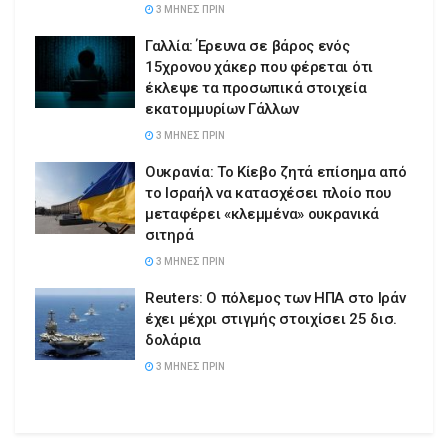
3 ΜΉΝΕΣ ΠΡΙΝ
Γαλλία: Έρευνα σε βάρος ενός
15χρονου χάκερ που φέρεται ότι
έκλεψε τα προσωπικά στοιχεία
εκατομμυρίων Γάλλων
3 ΜΉΝΕΣ ΠΡΙΝ
Ουκρανία: Το Κίεβο ζητά επίσημα από
το Ισραήλ να κατασχέσει πλοίο που
μεταφέρει «κλεμμένα» ουκρανικά
σιτηρά
3 ΜΉΝΕΣ ΠΡΙΝ
Reuters: Ο πόλεμος των ΗΠΑ στο Ιράν
έχει μέχρι στιγμής στοιχίσει 25 δισ.
δολάρια
3 ΜΉΝΕΣ ΠΡΙΝ