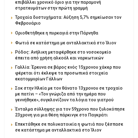
επιβάλλει χρονικό όριο για την παραμονή
στρατευμάτων στην πρώτη γραμμή
Τροχαία δυστυχήματα: Αύξηση 5,7% σημείωσαν τον
Φεβρουάριο
Οριοθετήθηκε η πυρκαγιά στην Πάρνηθα
Φωτιά σε κατάστημα με ανταλλακτικά στο Ίλιον
Ρόδος: Ανήλικη μεταφέρθηκε στο νοσοκομείο
έπειτα από χρήση αλκοόλ και ναρκωτικών
Γαλλία: Έρευνα σε βάρος ενός 15χρονου χάκερ που
φέρεται ότι έκλεψε τα προσωπικά στοιχεία
εκατομμυρίων Γάλλων
Σοκ στην Ηλεία με τον θάνατο 13χρονου σε τροχαίο
με πατίνι – «Τον γνώριζα από την ημέρα που
γεννήθηκε», συγκλονίζουν τα λόγια του γιατρού
Ένταλμα σύλληψης για τον 59χρονο που ξυλοκόπησε
23χρονη για μια θέση πάρκινγκ στο Παγκράτι
Επεκτάθηκε σε πολυκατοικία η φωτιά που ξέσπασε
σε κατάστημα με ανταλλακτικά στο Ίλιον