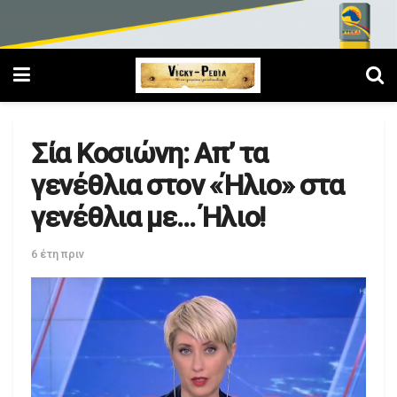
Σία Κοσιώνη: Απ’ τα
γενέθλια στον «Ήλιο» στα
γενέθλια με… Ήλιο!
6 έτη πριν