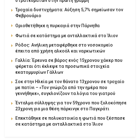
στρατευμάτων στην πρώτη γραμμή
Τροχαία δυστυχήματα: Αύξηση 5,7% σημείωσαν τον
Φεβρουάριο
Οριοθετήθηκε η πυρκαγιά στην Πάρνηθα
Φωτιά σε κατάστημα με ανταλλακτικά στο Ίλιον
Ρόδος: Ανήλικη μεταφέρθηκε στο νοσοκομείο
έπειτα από χρήση αλκοόλ και ναρκωτικών
Γαλλία: Έρευνα σε βάρος ενός 15χρονου χάκερ που
φέρεται ότι έκλεψε τα προσωπικά στοιχεία
εκατομμυρίων Γάλλων
Σοκ στην Ηλεία με τον θάνατο 13χρονου σε τροχαίο
με πατίνι – «Τον γνώριζα από την ημέρα που
γεννήθηκε», συγκλονίζουν τα λόγια του γιατρού
Ένταλμα σύλληψης για τον 59χρονο που ξυλοκόπησε
23χρονη για μια θέση πάρκινγκ στο Παγκράτι
Επεκτάθηκε σε πολυκατοικία η φωτιά που ξέσπασε
σε κατάστημα με ανταλλακτικά στο Ίλιον