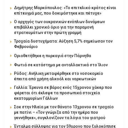
Δημήτρης Μαρκόπουλος: «Το επιτελικό κράτος είναι
επίτευγμά μας, που δοκιμάστηκε και πέτυχε»
Ο αρχηγός των ουκρανικών ενόπλων δυνάμεων
επιβάλλει χρονικό όριο για την παραμονή
στρατευμάτων στην πρώτη γραμμή
Τροχαία δυστυχήματα: Αύξηση 5,7% σημείωσαν τον
Φεβρουάριο
Οριοθετήθηκε η πυρκαγιά στην Πάρνηθα
Φωτιά σε κατάστημα με ανταλλακτικά στο Ίλιον
Ρόδος: Ανήλικη μεταφέρθηκε στο νοσοκομείο
έπειτα από χρήση αλκοόλ και ναρκωτικών
Γαλλία: Έρευνα σε βάρος ενός 15χρονου χάκερ που
φέρεται ότι έκλεψε τα προσωπικά στοιχεία
εκατομμυρίων Γάλλων
Σοκ στην Ηλεία με τον θάνατο 13χρονου σε τροχαίο
με πατίνι – «Τον γνώριζα από την ημέρα που
γεννήθηκε», συγκλονίζουν τα λόγια του γιατρού
Ένταλμα σύλληψης για τον 59χρονο που ξυλοκόπησε