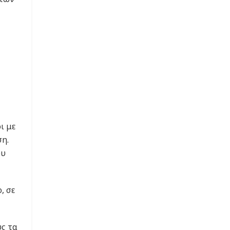
ι με
ση.
ου
, σε
υς τα