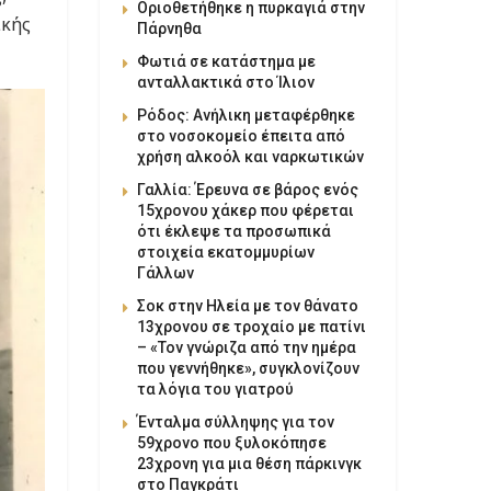
Οριοθετήθηκε η πυρκαγιά στην
ικής
Πάρνηθα
Φωτιά σε κατάστημα με
ανταλλακτικά στο Ίλιον
Ρόδος: Ανήλικη μεταφέρθηκε
στο νοσοκομείο έπειτα από
χρήση αλκοόλ και ναρκωτικών
Γαλλία: Έρευνα σε βάρος ενός
15χρονου χάκερ που φέρεται
ότι έκλεψε τα προσωπικά
στοιχεία εκατομμυρίων
Γάλλων
Σοκ στην Ηλεία με τον θάνατο
13χρονου σε τροχαίο με πατίνι
– «Τον γνώριζα από την ημέρα
που γεννήθηκε», συγκλονίζουν
τα λόγια του γιατρού
Ένταλμα σύλληψης για τον
59χρονο που ξυλοκόπησε
23χρονη για μια θέση πάρκινγκ
στο Παγκράτι