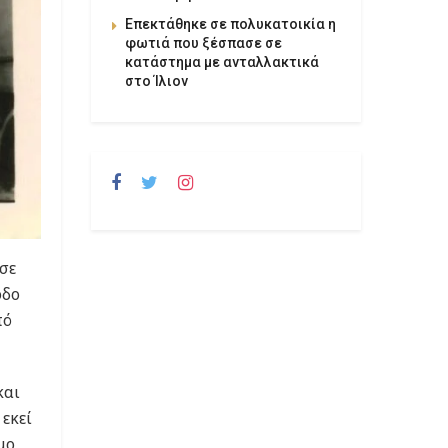
Επεκτάθηκε σε πολυκατοικία η
φωτιά που ξέσπασε σε
κατάστημα με ανταλλακτικά
στο Ίλιον
σε
οδο
πό
και
εκεί
μο