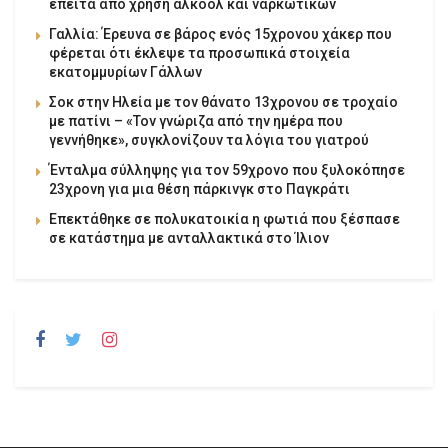
έπειτα από χρήση αλκοόλ και ναρκωτικών
Γαλλία: Έρευνα σε βάρος ενός 15χρονου χάκερ που
φέρεται ότι έκλεψε τα προσωπικά στοιχεία
εκατομμυρίων Γάλλων
Σοκ στην Ηλεία με τον θάνατο 13χρονου σε τροχαίο
με πατίνι – «Τον γνώριζα από την ημέρα που
γεννήθηκε», συγκλονίζουν τα λόγια του γιατρού
Ένταλμα σύλληψης για τον 59χρονο που ξυλοκόπησε
23χρονη για μια θέση πάρκινγκ στο Παγκράτι
Επεκτάθηκε σε πολυκατοικία η φωτιά που ξέσπασε
σε κατάστημα με ανταλλακτικά στο Ίλιον