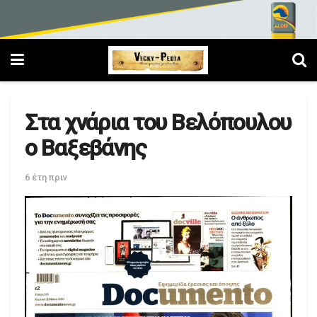
Στα χνάρια του Βελόπουλου
ο Βαξεβάνης
6 έτη πριν