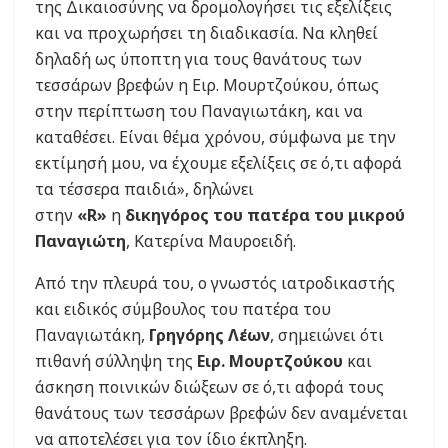
της Δικαιοσύνης να δρομολογήσει τις εξελίξεις
και να προχωρήσει τη διαδικασία. Να κληθεί
δηλαδή ως ύποπτη για τους θανάτους των
τεσσάρων βρεφών η Ειρ. Μουρτζούκου, όπως
στην περίπτωση του Παναγιωτάκη, και να
καταθέσει. Είναι θέμα χρόνου, σύμφωνα με την
εκτίμησή μου, να έχουμε εξελίξεις σε ό,τι αφορά
τα τέσσερα παιδιά», δηλώνει
στην
«R»
η
δικηγόρος του πατέρα του μικρού
Παναγιώτη
, Κατερίνα Μαυροειδή.
Από την πλευρά του, ο γνωστός ιατροδικαστής
και ειδικός σύμβουλος του πατέρα του
Παναγιωτάκη,
Γρηγόρης Λέων
, σημειώνει ότι
πιθανή σύλληψη της
Ειρ. Μουρτζούκου
και
άσκηση ποινικών διώξεων σε ό,τι αφορά τους
θανάτους των τεσσάρων βρεφών δεν αναμένεται
να αποτελέσει για τον ίδιο έκπληξη.