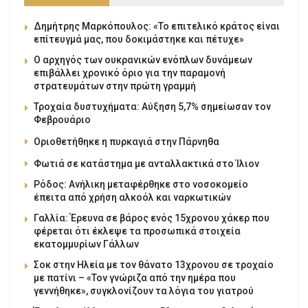
Δημήτρης Μαρκόπουλος: «Το επιτελικό κράτος είναι
επίτευγμά μας, που δοκιμάστηκε και πέτυχε»
Ο αρχηγός των ουκρανικών ενόπλων δυνάμεων
επιβάλλει χρονικό όριο για την παραμονή
στρατευμάτων στην πρώτη γραμμή
Τροχαία δυστυχήματα: Αύξηση 5,7% σημείωσαν τον
Φεβρουάριο
Οριοθετήθηκε η πυρκαγιά στην Πάρνηθα
Φωτιά σε κατάστημα με ανταλλακτικά στο Ίλιον
Ρόδος: Ανήλικη μεταφέρθηκε στο νοσοκομείο
έπειτα από χρήση αλκοόλ και ναρκωτικών
Γαλλία: Έρευνα σε βάρος ενός 15χρονου χάκερ που
φέρεται ότι έκλεψε τα προσωπικά στοιχεία
εκατομμυρίων Γάλλων
Σοκ στην Ηλεία με τον θάνατο 13χρονου σε τροχαίο
με πατίνι – «Τον γνώριζα από την ημέρα που
γεννήθηκε», συγκλονίζουν τα λόγια του γιατρού