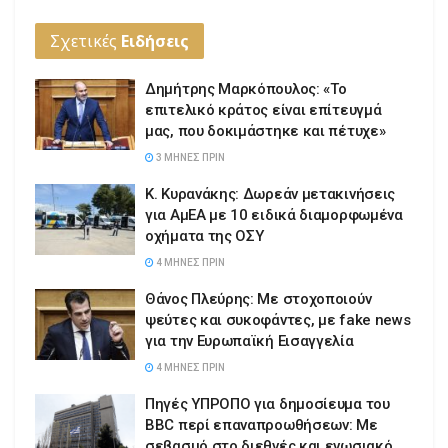
Σχετικές
Ειδήσεις
Δημήτρης Μαρκόπουλος: «Το
επιτελικό κράτος είναι επίτευγμά
μας, που δοκιμάστηκε και πέτυχε»
3 ΜΉΝΕΣ ΠΡΙΝ
Κ. Κυρανάκης: Δωρεάν μετακινήσεις
για ΑμΕΑ με 10 ειδικά διαμορφωμένα
οχήματα της ΟΣΥ
4 ΜΉΝΕΣ ΠΡΙΝ
Θάνος Πλεύρης: Με στοχοποιούν
ψεύτες και συκοφάντες, με fake news
για την Ευρωπαϊκή Εισαγγελία
4 ΜΉΝΕΣ ΠΡΙΝ
Πηγές ΥΠΡΟΠΟ για δημοσίευμα του
BBC περί επαναπροωθήσεων: Με
σεβασμό στο διεθνές και ενωσιακό