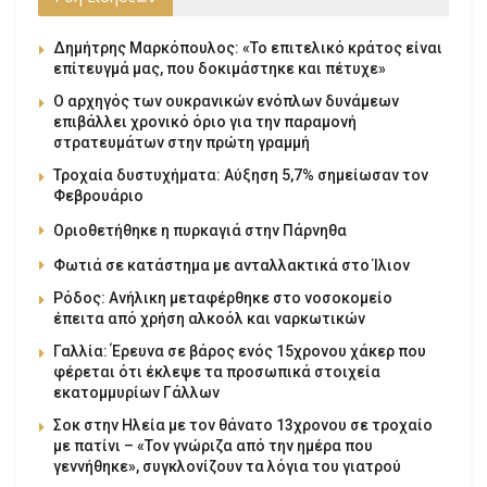
Δημήτρης Μαρκόπουλος: «Το επιτελικό κράτος είναι
επίτευγμά μας, που δοκιμάστηκε και πέτυχε»
Ο αρχηγός των ουκρανικών ενόπλων δυνάμεων
επιβάλλει χρονικό όριο για την παραμονή
στρατευμάτων στην πρώτη γραμμή
Τροχαία δυστυχήματα: Αύξηση 5,7% σημείωσαν τον
Φεβρουάριο
Οριοθετήθηκε η πυρκαγιά στην Πάρνηθα
Φωτιά σε κατάστημα με ανταλλακτικά στο Ίλιον
Ρόδος: Ανήλικη μεταφέρθηκε στο νοσοκομείο
έπειτα από χρήση αλκοόλ και ναρκωτικών
Γαλλία: Έρευνα σε βάρος ενός 15χρονου χάκερ που
φέρεται ότι έκλεψε τα προσωπικά στοιχεία
εκατομμυρίων Γάλλων
Σοκ στην Ηλεία με τον θάνατο 13χρονου σε τροχαίο
με πατίνι – «Τον γνώριζα από την ημέρα που
γεννήθηκε», συγκλονίζουν τα λόγια του γιατρού