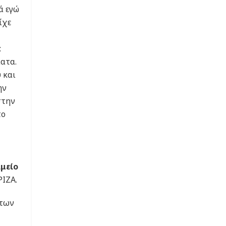
ά εγώ
ίχε
:
ματα.
 και
ην
στην
το
αμείο
ΡΙΖΑ.
 των