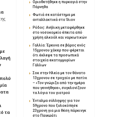
Οριοθετήθηκε η πυρκαγιά στην
Πάρνηθα
μα
Φωτιά σε κατάστημα με
της
ανταλλακτικά στο Ίλιον
Ρόδος: Ανήλικη μεταφέρθηκε
στο νοσοκομείο έπειτα από
χρήση αλκοόλ και ναρκωτικών
Γαλλία: Έρευνα σε βάρος ενός
15χρονου χάκερ που φέρεται
με
ότι έκλεψε τα προσωπικά
λλαγή
στοιχεία εκατομμυρίων
ν
Γάλλων
Σοκ στην Ηλεία με τον θάνατο
 πολύ
13χρονου σε τροχαίο με πατίνι
– «Τον γνώριζα από την ημέρα
μία
που γεννήθηκε», συγκλονίζουν
ματα
τα λόγια του γιατρού
Ένταλμα σύλληψης για τον
ι
59χρονο που ξυλοκόπησε
23χρονη για μια θέση πάρκινγκ
πό τα
στο Παγκράτι