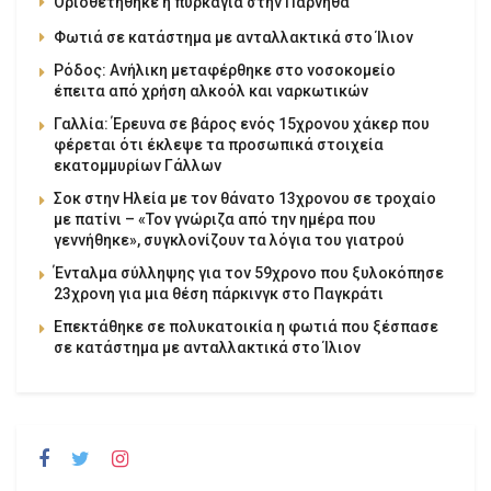
Οριοθετήθηκε η πυρκαγιά στην Πάρνηθα
Φωτιά σε κατάστημα με ανταλλακτικά στο Ίλιον
Ρόδος: Ανήλικη μεταφέρθηκε στο νοσοκομείο
έπειτα από χρήση αλκοόλ και ναρκωτικών
Γαλλία: Έρευνα σε βάρος ενός 15χρονου χάκερ που
φέρεται ότι έκλεψε τα προσωπικά στοιχεία
εκατομμυρίων Γάλλων
Σοκ στην Ηλεία με τον θάνατο 13χρονου σε τροχαίο
με πατίνι – «Τον γνώριζα από την ημέρα που
γεννήθηκε», συγκλονίζουν τα λόγια του γιατρού
Ένταλμα σύλληψης για τον 59χρονο που ξυλοκόπησε
23χρονη για μια θέση πάρκινγκ στο Παγκράτι
Επεκτάθηκε σε πολυκατοικία η φωτιά που ξέσπασε
σε κατάστημα με ανταλλακτικά στο Ίλιον