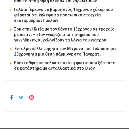
έπειτα από χρήση αλκοόλ και ναρκωτικών
Γαλλία: Έρευνα σε βάρος ενός 15χρονου χάκερ που
φέρεται ότι έκλεψε τα προσωπικά στοιχεία
εκατομμυρίων Γάλλων
Σοκ στην Ηλεία με τον θάνατο 13χρονου σε τροχαίο
με πατίνι – «Τον γνώριζα από την ημέρα που
γεννήθηκε», συγκλονίζουν τα λόγια του γιατρού
Ένταλμα σύλληψης για τον 59χρονο που ξυλοκόπησε
23χρονη για μια θέση πάρκινγκ στο Παγκράτι
Επεκτάθηκε σε πολυκατοικία η φωτιά που ξέσπασε
σε κατάστημα με ανταλλακτικά στο Ίλιον