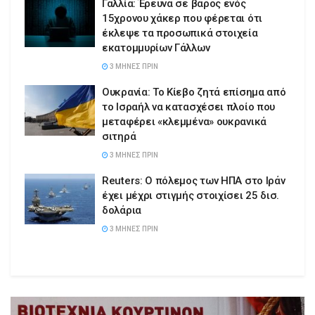
Γαλλία: Έρευνα σε βάρος ενός
15χρονου χάκερ που φέρεται ότι
έκλεψε τα προσωπικά στοιχεία
εκατομμυρίων Γάλλων
3 ΜΉΝΕΣ ΠΡΙΝ
Ουκρανία: Το Κίεβο ζητά επίσημα από
το Ισραήλ να κατασχέσει πλοίο που
μεταφέρει «κλεμμένα» ουκρανικά
σιτηρά
3 ΜΉΝΕΣ ΠΡΙΝ
Reuters: Ο πόλεμος των ΗΠΑ στο Ιράν
έχει μέχρι στιγμής στοιχίσει 25 δισ.
δολάρια
3 ΜΉΝΕΣ ΠΡΙΝ