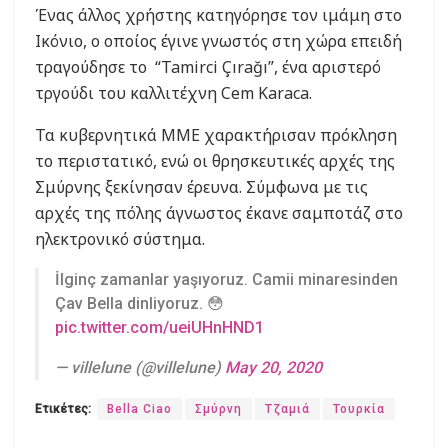
Ένας άλλος χρήστης κατηγόρησε τον ιμάμη στο
Ικόνιο, ο οποίος έγινε γνωστός στη χώρα επειδή
τραγούδησε το “Tamirci Çırağı”, ένα αριστερό
τργούδι του καλλιτέχνη Cem Karaca.
Τα κυβερνητικά ΜΜΕ χαρακτήρισαν πρόκληση
το περιστατικό, ενώ οι θρησκευτικές αρχές της
Σμύρνης ξεκίνησαν έρευνα. Σύμφωνα με τις
αρχές της πόλης άγνωστος έκανε σαμποτάζ στο
ηλεκτρονικό σύστημα.
İlginç zamanlar yaşıyoruz. Camii minaresinden
Çav Bella dinliyoruz. 😳
pic.twitter.com/ueiUHnHND1
— villelune (@villelune)
May 20, 2020
Ετικέτες:
Bella Ciao
Σμύρνη
Τζαμιά
Τουρκία