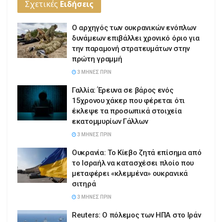
Σχετικές
Ειδήσεις
Ο αρχηγός των ουκρανικών ενόπλων
δυνάμεων επιβάλλει χρονικό όριο για
την παραμονή στρατευμάτων στην
πρώτη γραμμή
3 ΜΉΝΕΣ ΠΡΙΝ
Γαλλία: Έρευνα σε βάρος ενός
15χρονου χάκερ που φέρεται ότι
έκλεψε τα προσωπικά στοιχεία
εκατομμυρίων Γάλλων
3 ΜΉΝΕΣ ΠΡΙΝ
Ουκρανία: Το Κίεβο ζητά επίσημα από
το Ισραήλ να κατασχέσει πλοίο που
μεταφέρει «κλεμμένα» ουκρανικά
σιτηρά
3 ΜΉΝΕΣ ΠΡΙΝ
Reuters: Ο πόλεμος των ΗΠΑ στο Ιράν