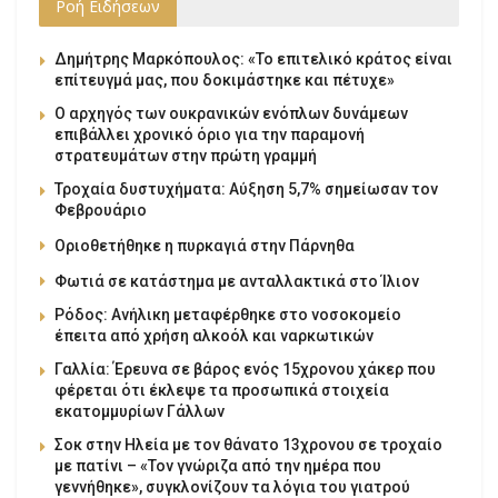
Ροή Ειδήσεων
Δημήτρης Μαρκόπουλος: «Το επιτελικό κράτος είναι
επίτευγμά μας, που δοκιμάστηκε και πέτυχε»
Ο αρχηγός των ουκρανικών ενόπλων δυνάμεων
επιβάλλει χρονικό όριο για την παραμονή
στρατευμάτων στην πρώτη γραμμή
Τροχαία δυστυχήματα: Αύξηση 5,7% σημείωσαν τον
Φεβρουάριο
Οριοθετήθηκε η πυρκαγιά στην Πάρνηθα
Φωτιά σε κατάστημα με ανταλλακτικά στο Ίλιον
Ρόδος: Ανήλικη μεταφέρθηκε στο νοσοκομείο
έπειτα από χρήση αλκοόλ και ναρκωτικών
Γαλλία: Έρευνα σε βάρος ενός 15χρονου χάκερ που
φέρεται ότι έκλεψε τα προσωπικά στοιχεία
εκατομμυρίων Γάλλων
Σοκ στην Ηλεία με τον θάνατο 13χρονου σε τροχαίο
με πατίνι – «Τον γνώριζα από την ημέρα που
γεννήθηκε», συγκλονίζουν τα λόγια του γιατρού