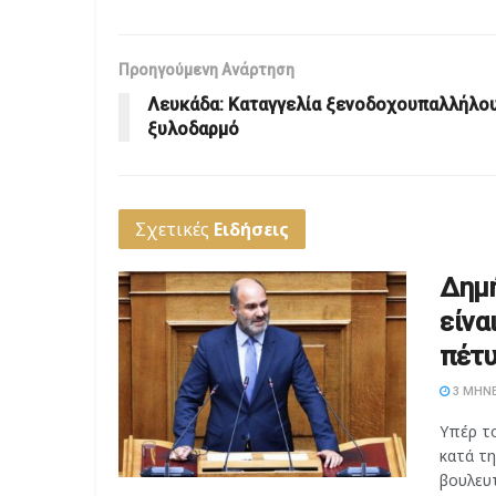
Προηγούμενη Ανάρτηση
Λευκάδα: Καταγγελία ξενοδοχουπαλλήλου
ξυλοδαρμό
Σχετικές
Ειδήσεις
Δημή
είνα
πέτυ
3 ΜΉΝΕ
Υπέρ τ
κατά τ
βουλευτ