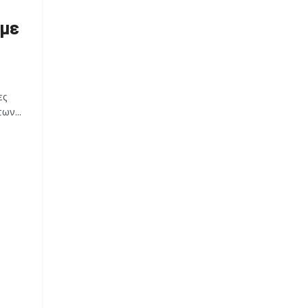
 με
ες
ων...