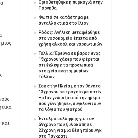
α,
Οριοθετήθηκε η πυρκαγιά στην
Πάρνηθα
Φωτιά σε κατάστημα με
ανταλλακτικά στο Ίλιον
Ρόδος: Ανήλικη μεταφέρθηκε
α
στο νοσοκομείο έπειτα από
σμιος
χρήση αλκοόλ και ναρκωτικών
ν
Γαλλία: Έρευνα σε βάρος ενός
15χρονου χάκερ που φέρεται
ότι έκλεψε τα προσωπικά
στοιχεία εκατομμυρίων
.
Γάλλων
Σοκ στην Ηλεία με τον θάνατο
13χρονου σε τροχαίο με πατίνι
– «Τον γνώριζα από την ημέρα
νούς
που γεννήθηκε», συγκλονίζουν
ητικά
τα λόγια του γιατρού
Ένταλμα σύλληψης για τον
 και
59χρονο που ξυλοκόπησε
23χρονη για μια θέση πάρκινγκ
στο Παγκράτι