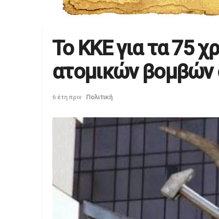
Το ΚΚΕ για τα 75 χ
ατομικών βομβών 
6 έτη πριν
Πολιτική