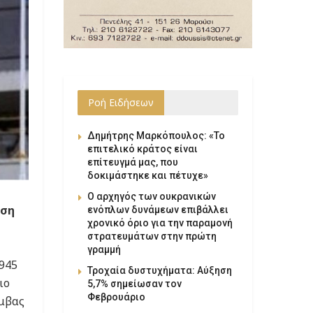
Ροή Ειδήσεων
Δημήτρης Μαρκόπουλος: «Το
επιτελικό κράτος είναι
επίτευγμά μας, που
δοκιμάστηκε και πέτυχε»
Ο αρχηγός των ουκρανικών
ωση
ενόπλων δυνάμεων επιβάλλει
χρονικό όριο για την παραμονή
στρατευμάτων στην πρώτη
γραμμή
945
Τροχαία δυστυχήματα: Αύξηση
ιο
5,7% σημείωσαν τον
Φεβρουάριο
όμβας