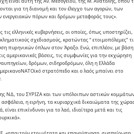
χή είναι αυτή της Αν. Μεσογείου, της Μ. Ανατολής, όπου 
νται για τη διανομή και τον έλεγχο των αγορών, των
 ενεργειακών πόρων και δρόμων μεταφοράς τους».
ς τις ελληνικές κυβερνήσεις, οι οποίες, όπως υποστηρίζει,
κληματικούς σχεδιασμούς, κρατώντας “ ετοιμοπόλεμες” τι
ση πυρηνικών όπλων στον Άραξο. Ενώ, επιπλέον, με βάση
ς αμερικανικές βάσεις, τις συμφωνίες για την εκχώρηση
ναυπηγείων, δρόμων, σιδηροδρόμων, όλη η Ελλάδα
αμερικανοΝΑΤΟϊκό στρατόπεδο και ο λαός μπαίνει στο
.
της ΝΔ, του ΣΥΡΙΖΑ και των υπόλοιπων αστικών κομμάτων
 ασφάλεια, η ειρήνη, τα κυριαρχικά δικαιώματα της χώρας
 είναι επικίνδυνοι για το λαό, ιδιαίτερα μετά και τις
ουρκικά».
ΚΚΕ, «απαιτούν ετοιμότητα και επαγρύπνηση, συσπείρωση