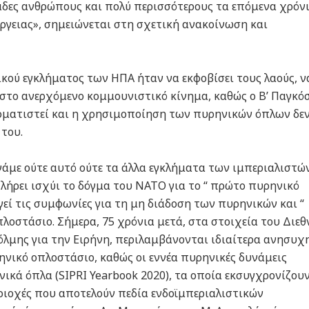
άδες ανθρώπους και πολύ περισσότερους τα επόμενα χρόνι
ργειας», σημειώνεται στη σχετική ανακοίνωση και
κού εγκλήματος των ΗΠΑ ήταν να εκφοβίσει τους λαούς, ν
 στο ανερχόμενο κομμουνιστικό κίνημα, καθώς ο Β’ Παγκό
ερματιστεί και η χρησιμοποίηση των πυρηνικών όπλων δε
 του.
χνάμε ούτε αυτό ούτε τα άλλα εγκλήματα των ιμπεριαλιστών
πλήρει ισχύι το δόγμα του ΝΑΤΟ για το “ πρώτο πυρηνικό
γεί τις συμφωνίες για τη μη διάδοση των πυρηνικών και “
πλοστάσιο. Σήμερα, 75 χρόνια μετά, στα στοιχεία του Διεθ
όλμης για την Ειρήνη, περιλαμβάνονται ιδιαίτερα ανησυχ
νικό οπλοστάσιο, καθώς οι εννέα πυρηνικές δυνάμεις
νικά όπλα (SIPRI Yearbook 2020), τα οποία εκσυγχρονίζουν
ριοχές που αποτελούν πεδία ενδοϊμπεριαλιστικών