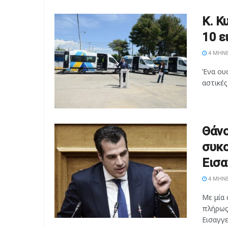
Κ. Κ
10 ε
4 ΜΉΝΕ
Ένα ουσ
αστικές
Θάνο
συκο
Εισα
4 ΜΉΝΕ
Με μία 
πλήρως
Εισαγγελ