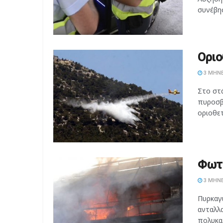
συνέβησ
Οριο
3 ΜΉΝΕ
Στο στ
πυροσβ
οριοθετ
Φωτι
3 ΜΉΝΕ
Πυρκαγ
ανταλλα
πολυκατ