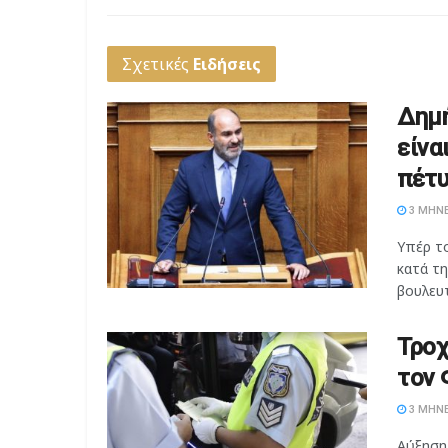
Σχετικές
Ειδήσεις
Δημή
είνα
πέτυ
3 ΜΉΝΕ
Υπέρ τ
κατά τ
βουλευτ
Τροχ
τον 
3 ΜΉΝΕ
Αύξηση