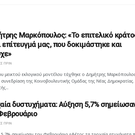
τρης Μαρκόπουλος: «Το επιτελικό κράτο
ι επίτευγμά μας, που δοκιμάστηκε και
χε»
Σ ΠΡΙΝ
ου μεικτού εκλογικού μοντέλου τάχθηκε ο Δημήτρης Μαρκόπουλος
η συνεδρίαση της Κοινοβουλευτικής Ομάδας της Νέας Δημοκρατίας.
ής...
αία δυστυχήματα: Αύξηση 5,7% σημείωσα
Φεβρουάριο
Σ ΠΡΙΝ
 5,7% σημείωσαν τον Φεβρουάριο εφέτος τα τροχαία ατυχήματα 