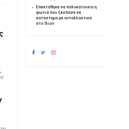
Επεκτάθηκε σε πολυκατοικία η
φωτιά που ξέσπασε σε
κατάστημα με ανταλλακτικά
στο Ίλιον
ς
,
 Ο
ν
που