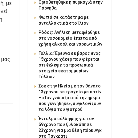
Οριοθετήθηκε η πυρκαγιά στην
ή, με
Πάρνηθα
νεί
Φωτιά σε κατάστημα με
η
ανταλλακτικά στο Ίλιον
Ρόδος: Ανήλικη μεταφέρθηκε
στο νοσοκομείο έπειτα από
χρήση αλκοόλ και ναρκωτικών
Γαλλία: Έρευνα σε βάρος ενός
 μας
15χρονου χάκερ που φέρεται
ότι έκλεψε τα προσωπικά
στοιχεία εκατομμυρίων
Γάλλων
Σοκ στην Ηλεία με τον θάνατο
13χρονου σε τροχαίο με πατίνι
– «Τον γνώριζα από την ημέρα
που γεννήθηκε», συγκλονίζουν
τα λόγια του γιατρού
Ένταλμα σύλληψης για τον
59χρονο που ξυλοκόπησε
23χρονη για μια θέση πάρκινγκ
στο Παγκράτι