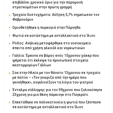
επιβάλλει χρονικό όριο για την παραμονή
στρατευμάτων στην πρώτη γραμμή
Τροχαία δυστυχήματα: Αύξηση 5,7% σημείωσαν τον
Φεβρουάριο
Οριοθετήθηκε η πυρκαγιά στην Πάρνηθα
Φωτιά σε κατάστημα με ανταλλακτικά στο Ίλιον
Ρόδος: Ανήλικη μεταφέρθηκε στο νοσοκομείο
έπειτα από χρήση αλκοόλ και ναρκωτικών
Γαλλία: Έρευνα σε βάρος ενός 15χρονου χάκερ που
φέρεται ότι έκλεψε τα προσωπικά στοιχεία
εκατομμυρίων Γάλλων
Σοκ στην Ηλεία με τον θάνατο 13χρονου σε τροχαίο
με πατίνι – «Τον γνώριζα από την ημέρα που
γεννήθηκε», συγκλονίζουν τα λόγια του γιατρού
Ένταλμα σύλληψης για τον 59χρονο που ξυλοκόπησε
23χρονη για μια θέση πάρκινγκ στο Παγκράτι
Επεκτάθηκε σε πολυκατοικία η φωτιά που ξέσπασε
σε κατάστημα με ανταλλακτικά στο Ίλιον