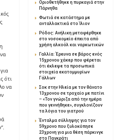
Οριοθετήθηκε η πυρκαγιά στην
Πάρνηθα
ικός
Φωτιά σε κατάστημα με
ς
ανταλλακτικά στο Ίλιον
Ρόδος: Ανήλικη μεταφέρθηκε
στο νοσοκομείο έπειτα από
χρήση αλκοόλ και ναρκωτικών
η
 να
Γαλλία: Έρευνα σε βάρος ενός
15χρονου χάκερ που φέρεται
ότι έκλεψε τα προσωπικά
 για
στοιχεία εκατομμυρίων
Γάλλων
ς ότι
λο να
Σοκ στην Ηλεία με τον θάνατο
13χρονου σε τροχαίο με πατίνι
υν
– «Τον γνώριζα από την ημέρα
που γεννήθηκε», συγκλονίζουν
τα λόγια του γιατρού
νά
Ένταλμα σύλληψης για τον
59χρονο που ξυλοκόπησε
”.
23χρονη για μια θέση πάρκινγκ
στο Παγκράτι