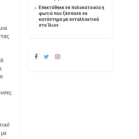
Επεκτάθηκε σε πολυκατοικία η
φωτιά που ξέσπασε σε
κατάστημα με ανταλλακτικά
στο Ίλιον
μια
ντας
,
νά
ι
ρο
ουσες
υ
τικό
 με