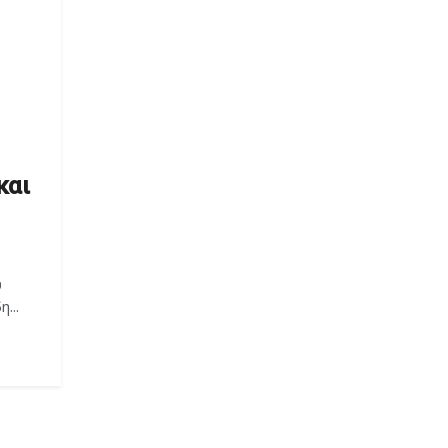
και
υ
...