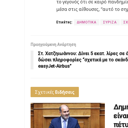
το γεγονός ότι σε καιρό πανδημ
μέσα στις αίθουσες, “αυτό το ση
Ετικέτες:
ΔΗΜΟΤΙΚΑ
ΣΥΡΙΖΑ
Σ
Προηγούμενη Ανάρτηση
Στ. Χατζηιωάννου: Δίνει 5 εκατ. λίρες σε 
δώσει πληροφορίες “σχετικά με το σκάν
easyJet-Airbus”
Σχετικές
Ειδήσεις
Δημή
είνα
πέτυ