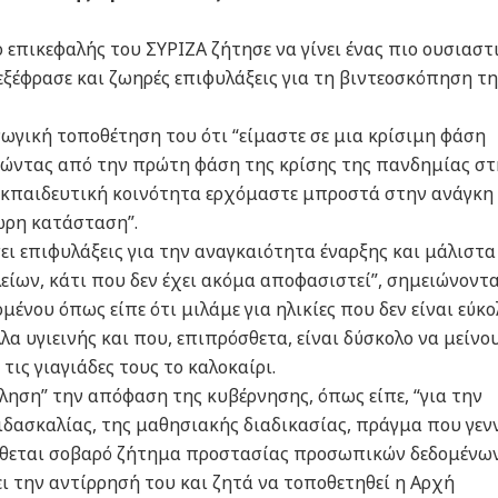
ο επικεφαλής του ΣΥΡΙΖΑ ζήτησε να γίνει ένας πιο ουσιαστ
 εξέφρασε και ζωηρές επιφυλάξεις για τη βιντεοσκόπηση τη
γωγική τοποθέτηση του ότι “είμαστε σε μια κρίσιμη φάση
ρνώντας από την πρώτη φάση της κρίσης της πανδημίας στ
ν εκπαιδευτική κοινότητα ερχόμαστε μπροστά στην ανάγκη
ρη κατάσταση”.
σει επιφυλάξεις για την αναγκαιότητα έναρξης και μάλιστα
λείων, κάτι που δεν έχει ακόμα αποφασιστεί”, σημειώνοντα
ομένου όπως είπε ότι μιλάμε για ηλικίες που δεν είναι εύκο
α υγιεινής και που, επιπρόσθετα, είναι δύσκολο να μείνο
ις γιαγιάδες τους το καλοκαίρι.
ληση” την απόφαση της κυβέρνησης, όπως είπε, “για την
ιδασκαλίας, της μαθησιακής διαδικασίας, πράγμα που γεν
ίθεται σοβαρό ζήτημα προστασίας προσωπικών δεδομένων
ει την αντίρρησή του και ζητά να τοποθετηθεί η Αρχή