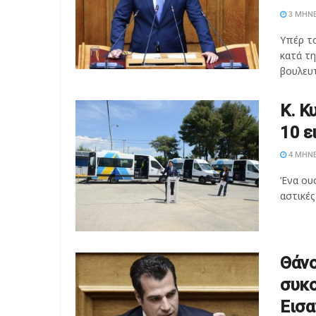
3 ΜΉΝΕ
Υπέρ τ
κατά τ
βουλευτ
Κ. Κ
10 ε
4 ΜΉΝΕ
Ένα ουσ
αστικές
Θάνο
συκο
Εισα