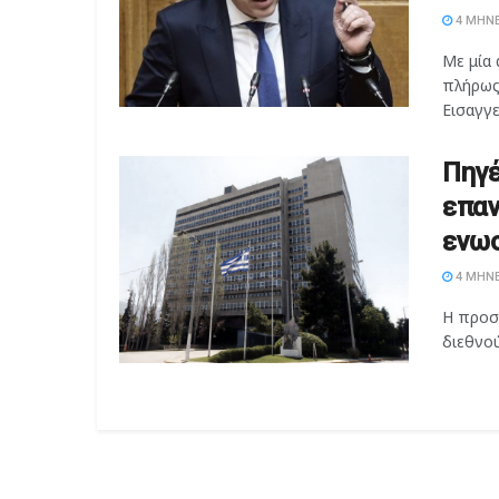
4 ΜΉΝΕ
Με μία 
πλήρως
Εισαγγελ
Πηγέ
επαν
ενωσ
4 ΜΉΝΕ
Η προσ
διεθνού