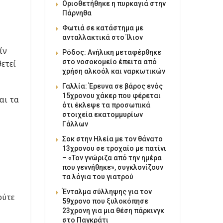
Οριοθετήθηκε η πυρκαγιά στην
Πάρνηθα
Φωτιά σε κατάστημα με
ανταλλακτικά στο Ίλιον
ίν
Ρόδος: Ανήλικη μεταφέρθηκε
στο νοσοκομείο έπειτα από
ετεί
χρήση αλκοόλ και ναρκωτικών
Γαλλία: Έρευνα σε βάρος ενός
15χρονου χάκερ που φέρεται
αι τα
ότι έκλεψε τα προσωπικά
στοιχεία εκατομμυρίων
Γάλλων
Σοκ στην Ηλεία με τον θάνατο
13χρονου σε τροχαίο με πατίνι
– «Τον γνώριζα από την ημέρα
που γεννήθηκε», συγκλονίζουν
τα λόγια του γιατρού
Ένταλμα σύλληψης για τον
ούτε
59χρονο που ξυλοκόπησε
23χρονη για μια θέση πάρκινγκ
στο Παγκράτι