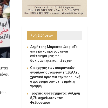
Ροή Ειδήσεων
Δημήτρης Μαρκόπουλος: «Το
επιτελικό κράτος είναι
επίτευγμά μας, που
δοκιμάστηκε και πέτυχε»
 μπει
Ο αρχηγός των ουκρανικών
ενόπλων δυνάμεων επιβάλλει
μένοι
χρονικό όριο για την παραμονή
στρατευμάτων στην πρώτη
γραμμή
άρος
Τροχαία δυστυχήματα: Αύξηση
5,7% σημείωσαν τον
Φεβρουάριο