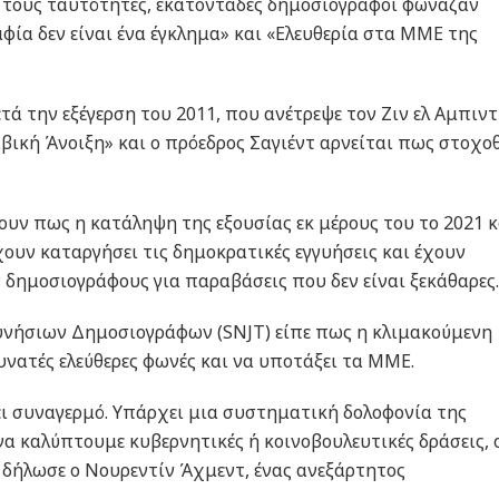
 τους ταυτότητες, εκατοντάδες δημοσιογράφοι φώναζαν
ία δεν είναι ένα έγκλημα» και «Ελευθερία στα ΜΜΕ της
τά την εξέγερση του 2011, που ανέτρεψε τον Ζιν ελ Αμπιντ
βική Άνοιξη» και ο πρόεδρος Σαγιέντ αρνείται πως στοχοθ
ζουν πως η κατάληψη της εξουσίας εκ μέρους του το 2021 κ
υν καταργήσει τις δημοκρατικές εγγυήσεις και έχουν
ν δημοσιογράφους για παραβάσεις που δεν είναι ξεκάθαρες.
υνήσιων Δημοσιογράφων (SNJT) είπε πως η κλιμακούμενη
υνατές ελεύθερες φωνές και να υποτάξει τα ΜΜΕ.
ι συναγερμό. Υπάρχει μια συστηματική δολοφονία της
α καλύπτουμε κυβερνητικές ή κοινοβουλευτικές δράσεις, 
 δήλωσε ο Νουρεντίν Άχμεντ, ένας ανεξάρτητος