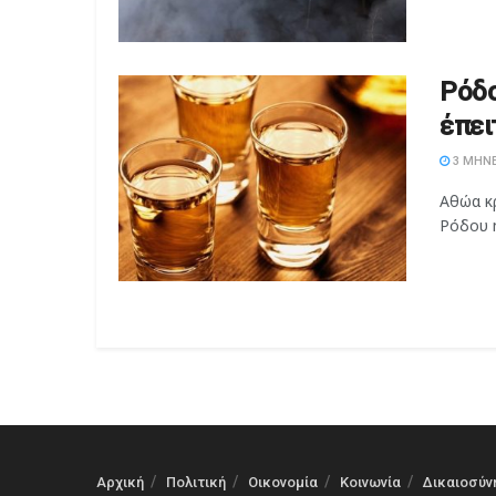
Ρόδο
έπει
3 ΜΉΝΕ
Αθώα κ
Ρόδου η
Αρχική
Πολιτική
Οικονομία
Κοινωνία
Δικαιοσύν