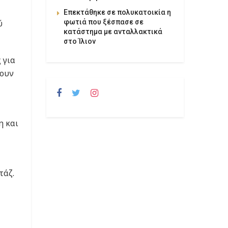
Επεκτάθηκε σε πολυκατοικία η
φωτιά που ξέσπασε σε
ύ
κατάστημα με ανταλλακτικά
στο Ίλιον
 για
χουν
η και
τάζ.