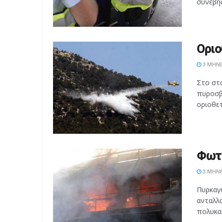
συνέβησ
Οριο
3 ΜΉΝΕ
Στο στ
πυροσβ
οριοθετ
Φωτι
3 ΜΉΝΕ
Πυρκαγ
ανταλλα
πολυκατ