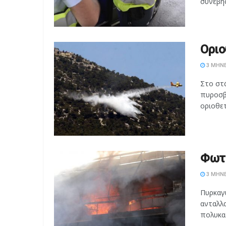
συνέβησ
Οριο
3 ΜΉΝΕ
Στο στ
πυροσβ
οριοθετ
Φωτι
3 ΜΉΝΕ
Πυρκαγ
ανταλλα
πολυκατ