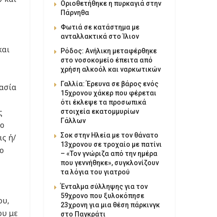
Οριοθετήθηκε η πυρκαγιά στην
Πάρνηθα
Φωτιά σε κατάστημα με
ανταλλακτικά στο Ίλιον
και
Ρόδος: Ανήλικη μεταφέρθηκε
στο νοσοκομείο έπειτα από
χρήση αλκοόλ και ναρκωτικών
Γαλλία: Έρευνα σε βάρος ενός
κασία
15χρονου χάκερ που φέρεται
ότι έκλεψε τα προσωπικά
ς
στοιχεία εκατομμυρίων
Γάλλων
ίο
Σοκ στην Ηλεία με τον θάνατο
ις ή/
13χρονου σε τροχαίο με πατίνι
ο
– «Τον γνώριζα από την ημέρα
που γεννήθηκε», συγκλονίζουν
τα λόγια του γιατρού
Ένταλμα σύλληψης για τον
59χρονο που ξυλοκόπησε
ου,
23χρονη για μια θέση πάρκινγκ
ου με
στο Παγκράτι