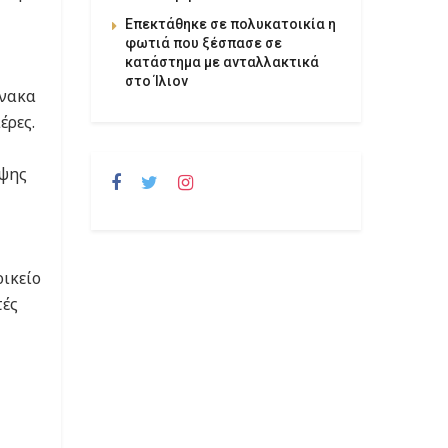
Επεκτάθηκε σε πολυκατοικία η
φωτιά που ξέσπασε σε
κατάστημα με ανταλλακτικά
στο Ίλιον
ίνακα
έρες.
ηψης
ικείο
τές