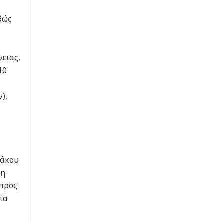
θώς
νειας,
10
),
κάκου
 η
 προς
ια