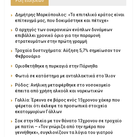
Ροή Ειδήσεων
Δημήτρης Μαρκόπουλος: «Το επιτελικό κράτος είναι
επίτευγμά μας, που δοκιμάστηκε και πέτυχε»
Ο αρχηγός των ουκρανικών ενόπλων δυνάμεων
επιβάλλει χρονικό όριο για την παραμονή
στρατευμάτων στην πρώτη γραμμή
Τροχαία δυστυχήματα: Αύξηση 5,7% σημείωσαν τον
Φεβρουάριο
Οριοθετήθηκε η πυρκαγιά στην Πάρνηθα
Φωτιά σε κατάστημα με ανταλλακτικά στο Ίλιον
Ρόδος: Ανήλικη μεταφέρθηκε στο νοσοκομείο
έπειτα από χρήση αλκοόλ και ναρκωτικών
Γαλλία: Έρευνα σε βάρος ενός 15χρονου χάκερ που
φέρεται ότι έκλεψε τα προσωπικά στοιχεία
εκατομμυρίων Γάλλων
Σοκ στην Ηλεία με τον θάνατο 13χρονου σε τροχαίο
με πατίνι – «Τον γνώριζα από την ημέρα που
γεννήθηκε», συγκλονίζουν τα λόγια του γιατρού