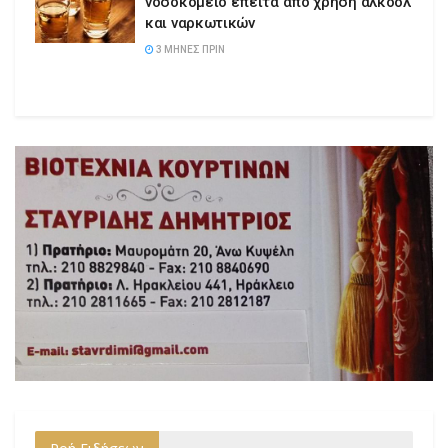
νοσοκομείο έπειτα από χρήση αλκοόλ
και ναρκωτικών
3 ΜΉΝΕΣ ΠΡΙΝ