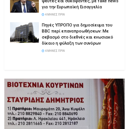
ψεύτες και συκοφάντες, με fake news
για την Ευρωπαϊκή Εισαγγελία
4 ΜΉΝΕΣ ΠΡΙΝ
Πηγές ΥΠΡΟΠΟ για δημοσίευμα του
BBC περί επαναπροωθήσεων: Με
σεβασμό στο διεθνές και ενωσιακό
δίκαιο η φύλαξη των συνόρων
4 ΜΉΝΕΣ ΠΡΙΝ