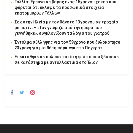
Γαλλία: Έρευνα σε βάρος ενός 15χρονου χάκερ που
φέρεται ότι έκλεψε τα προσωπικά στοιχεία
εκατομμυρίων Γάλλων
Σοκ στην Ηλεία με τον θάνατο 13χρονου σε τροχαίο
με πατίνι – «Τον γνώριζα από την ημέρα που
γεννήθηκε», συγκλονίζουν τα λόγια του γιατρού
Ένταλμα σύλληψης για τον 59χρονο που ξυλοκόπησε
23χρονη για μια θέση πάρκινγκ στο Παγκράτι
Επεκτάθηκε σε πολυκατοικία η φωτιά που ξέσπασε
σε κατάστημα με ανταλλακτικά στο Ίλιον