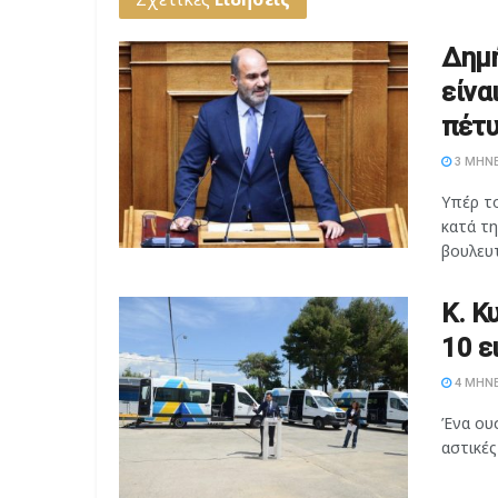
Δημή
είνα
πέτυ
3 ΜΉΝΕ
Υπέρ τ
κατά τ
βουλευτ
Κ. Κ
10 ε
4 ΜΉΝΕ
Ένα ουσ
αστικές