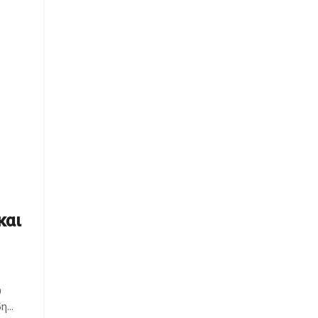
και
υ
...