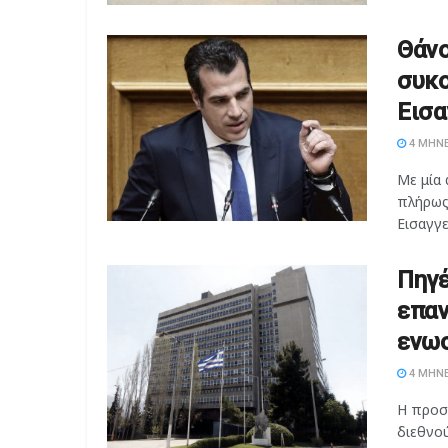
Θάνο
συκο
Εισα
4 ΜΉΝΕ
Με μία 
πλήρως
Εισαγγελ
Πηγέ
επαν
ενωσ
4 ΜΉΝΕ
Η προσ
διεθνού