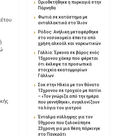
Οριοθετήθηκε η πυρκαγιά στην
Πάρνηθα
Φωτιά σε κατάστημα με
κέτου
ανταλλακτικά στο Ίλιον
Ρόδος: Ανήλικη μεταφέρθηκε
στο νοσοκομείο έπειτα από
ή
χρήση αλκοόλ και ναρκωτικών
νώ
Γαλλία: Έρευνα σε βάρος ενός
15χρονου χάκερ που φέρεται
ότι έκλεψε τα προσωπικά
στοιχεία εκατομμυρίων
Γάλλων
Σοκ στην Ηλεία με τον θάνατο
13χρονου σε τροχαίο με πατίνι
– «Τον γνώριζα από την ημέρα
ακής
που γεννήθηκε», συγκλονίζουν
τα λόγια του γιατρού
Ένταλμα σύλληψης για τον
59χρονο που ξυλοκόπησε
23χρονη για μια θέση πάρκινγκ
στο Παγκράτι