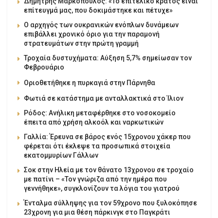
Δημήτρης Μαρκόπουλος: «Το επιτελικό κράτος είναι
επίτευγμά μας, που δοκιμάστηκε και πέτυχε»
Ο αρχηγός των ουκρανικών ενόπλων δυνάμεων
επιβάλλει χρονικό όριο για την παραμονή
στρατευμάτων στην πρώτη γραμμή
Τροχαία δυστυχήματα: Αύξηση 5,7% σημείωσαν τον
Φεβρουάριο
Οριοθετήθηκε η πυρκαγιά στην Πάρνηθα
Φωτιά σε κατάστημα με ανταλλακτικά στο Ίλιον
Ρόδος: Ανήλικη μεταφέρθηκε στο νοσοκομείο
έπειτα από χρήση αλκοόλ και ναρκωτικών
Γαλλία: Έρευνα σε βάρος ενός 15χρονου χάκερ που
φέρεται ότι έκλεψε τα προσωπικά στοιχεία
εκατομμυρίων Γάλλων
Σοκ στην Ηλεία με τον θάνατο 13χρονου σε τροχαίο
με πατίνι – «Τον γνώριζα από την ημέρα που
γεννήθηκε», συγκλονίζουν τα λόγια του γιατρού
Ένταλμα σύλληψης για τον 59χρονο που ξυλοκόπησε
23χρονη για μια θέση πάρκινγκ στο Παγκράτι