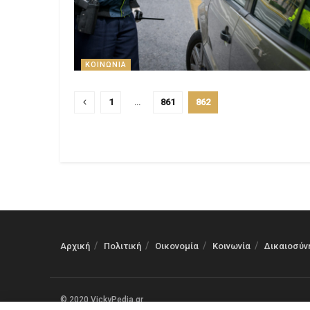
ΚΟΙΝΩΝΊΑ
1
…
861
862
Αρχική
Πολιτική
Οικονομία
Κοινωνία
Δικαιοσύν
© 2020 VickyPedia.gr