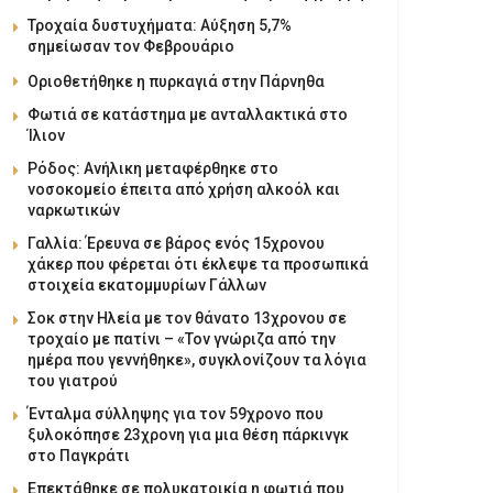
Τροχαία δυστυχήματα: Αύξηση 5,7%
σημείωσαν τον Φεβρουάριο
Οριοθετήθηκε η πυρκαγιά στην Πάρνηθα
Φωτιά σε κατάστημα με ανταλλακτικά στο
Ίλιον
Ρόδος: Ανήλικη μεταφέρθηκε στο
νοσοκομείο έπειτα από χρήση αλκοόλ και
ναρκωτικών
Γαλλία: Έρευνα σε βάρος ενός 15χρονου
χάκερ που φέρεται ότι έκλεψε τα προσωπικά
στοιχεία εκατομμυρίων Γάλλων
Σοκ στην Ηλεία με τον θάνατο 13χρονου σε
τροχαίο με πατίνι – «Τον γνώριζα από την
ημέρα που γεννήθηκε», συγκλονίζουν τα λόγια
του γιατρού
Ένταλμα σύλληψης για τον 59χρονο που
ξυλοκόπησε 23χρονη για μια θέση πάρκινγκ
στο Παγκράτι
Επεκτάθηκε σε πολυκατοικία η φωτιά που