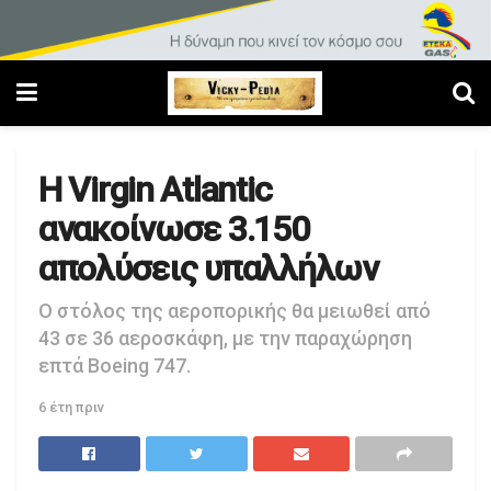
H Virgin Atlantic
ανακοίνωσε 3.150
απολύσεις υπαλλήλων
O στόλος της αεροπορικής θα μειωθεί από
43 σε 36 αεροσκάφη, με την παραχώρηση
επτά Boeing 747.
6 έτη πριν