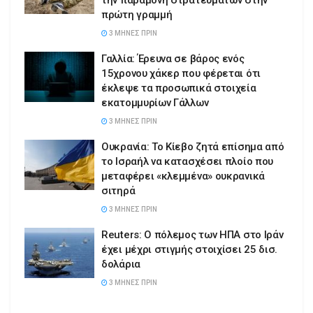
την παραμονή στρατευμάτων στην
πρώτη γραμμή
3 ΜΉΝΕΣ ΠΡΙΝ
Γαλλία: Έρευνα σε βάρος ενός
15χρονου χάκερ που φέρεται ότι
έκλεψε τα προσωπικά στοιχεία
εκατομμυρίων Γάλλων
3 ΜΉΝΕΣ ΠΡΙΝ
Ουκρανία: Το Κίεβο ζητά επίσημα από
το Ισραήλ να κατασχέσει πλοίο που
μεταφέρει «κλεμμένα» ουκρανικά
σιτηρά
3 ΜΉΝΕΣ ΠΡΙΝ
Reuters: Ο πόλεμος των ΗΠΑ στο Ιράν
έχει μέχρι στιγμής στοιχίσει 25 δισ.
δολάρια
3 ΜΉΝΕΣ ΠΡΙΝ