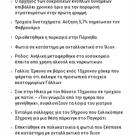
Ο αρχηγός των ουκρανικών ενόπλων δυνάμεων
επιβάλλει χρονικό όριο για την παραμονή
στρατευμάτων στην πρώτη γραμμή
Τροχαία δυστυχήματα: Αύξηση 5,7% σημείωσαν τον
Φεβρουάριο
Οριοθετήθηκε η πυρκαγιά στην Πάρνηθα
Φωτιά σε κατάστημα με ανταλλακτικά στο Ίλιον
Ρόδος: Ανήλικη μεταφέρθηκε στο νοσοκομείο
έπειτα από χρήση αλκοόλ και ναρκωτικών
Γαλλία: Έρευνα σε βάρος ενός 15χρονου χάκερ που
φέρεται ότι έκλεψε τα προσωπικά στοιχεία
εκατομμυρίων Γάλλων
Σοκ στην Ηλεία με τον θάνατο 13χρονου σε τροχαίο
με πατίνι – «Τον γνώριζα από την ημέρα που
γεννήθηκε», συγκλονίζουν τα λόγια του γιατρού
Ένταλμα σύλληψης για τον 59χρονο που ξυλοκόπησε
23χρονη για μια θέση πάρκινγκ στο Παγκράτι
Επεκτάθηκε σε πολυκατοικία η φωτιά που ξέσπασε
σε κατάστημα με ανταλλακτικά στο Ίλιον