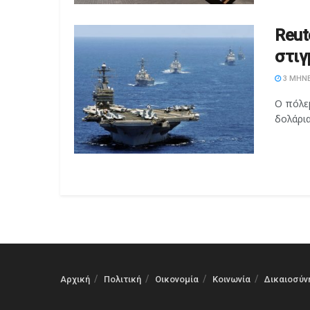
Reut
στιγ
3 ΜΉΝΕ
Ο πόλεμ
δολάρι
Αρχική
Πολιτική
Οικονομία
Κοινωνία
Δικαιοσύν