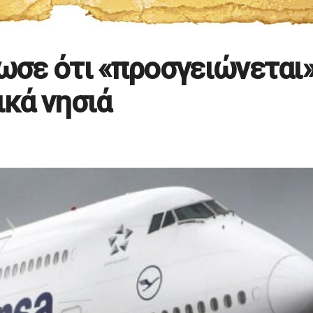
νωσε ότι «προσγειώνεται
ικά νησιά