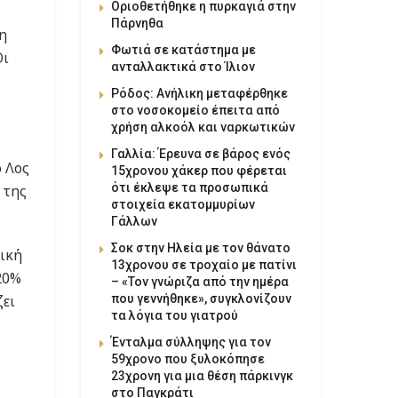
Οριοθετήθηκε η πυρκαγιά στην
Πάρνηθα
η
Φωτιά σε κατάστημα με
Οι
ανταλλακτικά στο Ίλιον
Ρόδος: Ανήλικη μεταφέρθηκε
στο νοσοκομείο έπειτα από
χρήση αλκοόλ και ναρκωτικών
Γαλλία: Έρευνα σε βάρος ενός
ο Λος
15χρονου χάκερ που φέρεται
ότι έκλεψε τα προσωπικά
 της
στοιχεία εκατομμυρίων
Γάλλων
Σοκ στην Ηλεία με τον θάνατο
ική
13χρονου σε τροχαίο με πατίνι
20%
– «Τον γνώριζα από την ημέρα
ζει
που γεννήθηκε», συγκλονίζουν
τα λόγια του γιατρού
Ένταλμα σύλληψης για τον
59χρονο που ξυλοκόπησε
23χρονη για μια θέση πάρκινγκ
στο Παγκράτι