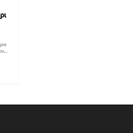
ρι
ρια
,...