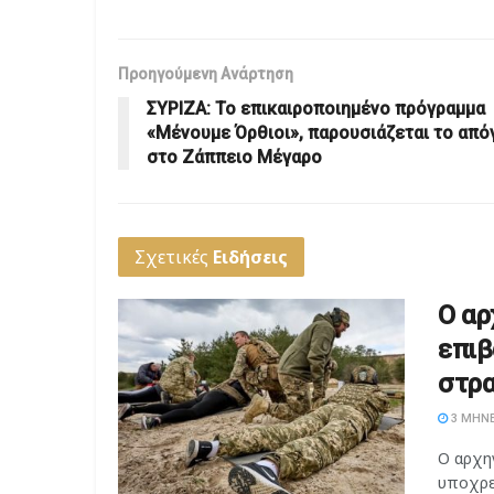
Προηγούμενη Ανάρτηση
ΣΥΡΙΖΑ: Το επικαιροποιημένο πρόγραμμα
«Μένουμε Όρθιοι», παρουσιάζεται το από
στο Ζάππειο Μέγαρο
Σχετικές
Ειδήσεις
Ο αρ
επιβ
στρα
3 ΜΉΝΕ
Ο αρχη
υποχρε