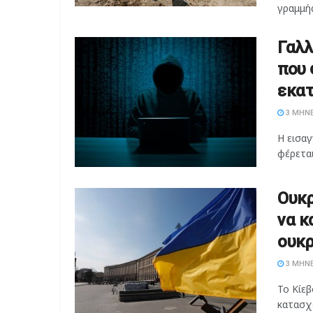
γραμμής
Γαλλ
που 
εκα
3 ΜΉΝΕ
Η εισαγ
φέρεται
Ουκρ
να κ
ουκρ
3 ΜΉΝΕ
Το Κίεβ
κατασχέ