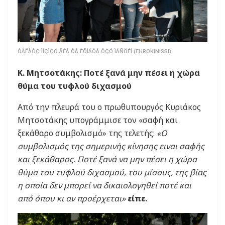
ÔÅËÅÔÇ ÌÍÇÌÇÓ ÃÉÁ ÔÁ ÈÕÌÁÔÁ ÔÇÓ ÌÁÑÖÉÍ (EUROKINISSI)
Κ. Μητσοτάκης: Ποτέ ξανά μην πέσει η χώρα
θύμα του τυφλού διχασμού
Από την πλευρά του ο πρωθυπουργός Κυριάκος
Μητσοτάκης υπογράμμισε τον «σαφή και
ξεκάθαρο συμβολισμό» της τελετής:
«Ο
συμβολισμός της σημερινής κίνησης ειναι σαφής
και ξεκάθαρος. Ποτέ ξανά να μην πέσει η χώρα
θύμα του τυφλού διχασμού, του μίσους, της βίας
η οποία δεν μπορεί να δικαιολογηθεί ποτέ και
από όπου κι αν προέρχεται»
είπε.