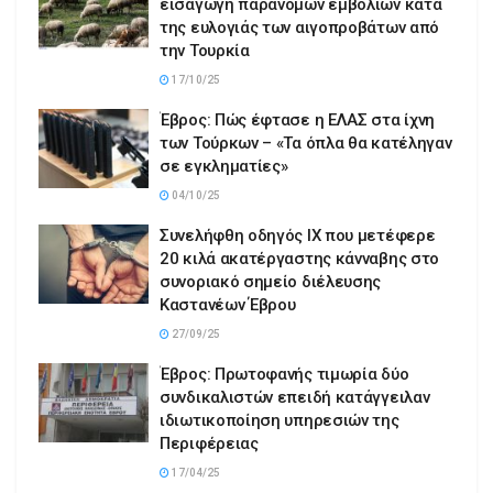
εισαγωγή παράνομων εμβολίων κατά
της ευλογιάς των αιγοπροβάτων από
την Τουρκία
17/10/25
Έβρος: Πώς έφτασε η ΕΛΑΣ στα ίχνη
των Τούρκων – «Τα όπλα θα κατέληγαν
σε εγκληματίες»
04/10/25
Συνελήφθη οδηγός ΙΧ που μετέφερε
20 κιλά ακατέργαστης κάνναβης στο
συνοριακό σημείο διέλευσης
Καστανέων Έβρου
27/09/25
Έβρος: Πρωτοφανής τιμωρία δύο
συνδικαλιστών επειδή κατάγγειλαν
ιδιωτικοποίηση υπηρεσιών της
Περιφέρειας
17/04/25