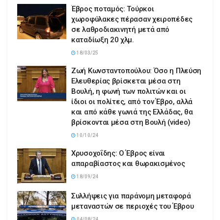
Έβρος ποταμός: Τούρκοι
χωροφύλακες πέρασαν χειροπέδες
σε λαθροδιακινητή μετά από
καταδίωξη 20 χλμ.
18/03/25
Ζωή Κωνσταντοπούλου: Όσο η Πλεύση
Ελευθερίας βρίσκεται μέσα στη
Βουλή, η φωνή των πολιτών και οι
ίδιοι οι πολίτες, από τον Έβρο, αλλά
και από κάθε γωνιά της Ελλάδας, θα
βρίσκονται μέσα στη Βουλή (video)
10/10/24
Χρυσοχοΐδης: Ο Έβρος είναι
απαραβίαστος και θωρακισμένος
18/09/24
Συλλήψεις για παράνομη μεταφορά
μεταναστών σε περιοχές του Έβρου
04/08/24