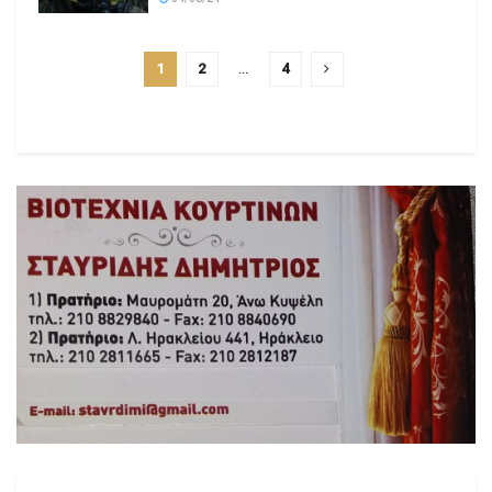
1
2
…
4