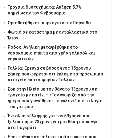
Τροχαία δυστυχήματα: Αύξηση 5,7%
σημείωσαν τον Φεβρουάριο
Οριοθετήθηκε η πυρκαγιά στην Πάρνηθα
Φωτιά σε κατάστημα με ανταλλακτικά στο
Ίλιον
Ρόδος: Ανήλικη μεταφέρθηκε στο
νοσοκομείο έπειτα από χρήση αλκοόλ και
ναρκωτικών
Γαλλία: Έρευνα σε βάρος ενός 15χρονου
χάκερ που φέρεται ότι έκλεψε τα προσωπικά
στοιχεία εκατομμυρίων Γάλλων
Σοκ στην Ηλεία με τον θάνατο 13χρονου σε
τροχαίο με πατίνι – «Τον γνώριζα από την
ημέρα που γεννήθηκε», συγκλονίζουν τα λόγια
του γιατρού
Ένταλμα σύλληψης για τον 59χρονο που
ξυλοκόπησε 23χρονη για μια θέση πάρκινγκ
στο Παγκράτι
Επεκτάθηκε σε πολυκατοικία η φωτιά που