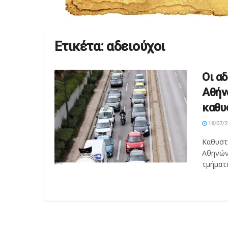
Ετικέτα:
αδειούχοι
Οι α
Αθήν
καθυ
18/07/2
Καθυστ
Αθηνών
τμήματα