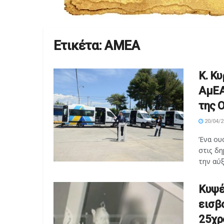
Ετικέτα:
ΑΜΕΑ
Κ. Κ
ΑμΕΑ
της 
20/04/2
Ένα ου
στις δη
την αύξ
Κυψέ
εισβ
25χρ