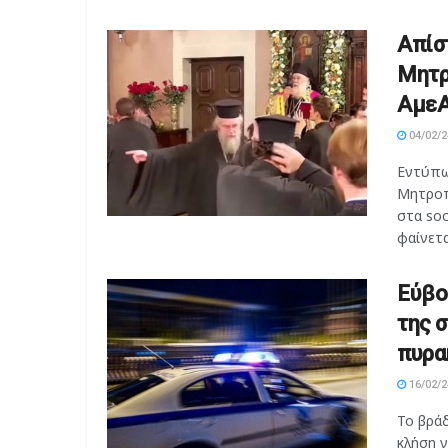
Απίσ
Μητρ
ΑμεΑ
04/02/2
Εντύπω
Μητροπ
στα so
φαίνετα
Εύβο
της 
πυρα
16/02/2
Το βράδ
κλήση γ