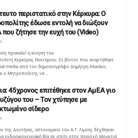
τευτο περιστατικό στην Κέρκυρα: Ο
οπολίτης έδωσε εντολή να διώξουν
 που ζήτησε την ευχή του (Video)
4
ση προκαλεί η κίνηση του
ολίτη Κερκύρας Νεκτάριου. Σε βίντεο που αναρτήθηκε
cial media από τον δημοσιογράφο Δημήτρη Αλικάκο,
ι ο Μητροπολίτης να ...
ια: 45χρονος επιτέθηκε στον ΑμΕΑ γιο
συζύγου του – Τον χτύπησε με
κτωμένο σίδερο
4
υ της Δευτέρας, αστυνομικοί του Α.Τ. Λίμνης δέχθηκαν
ια ενδοοικογενειακή βία σε σπίτι στην περιοχή Μουρτιά