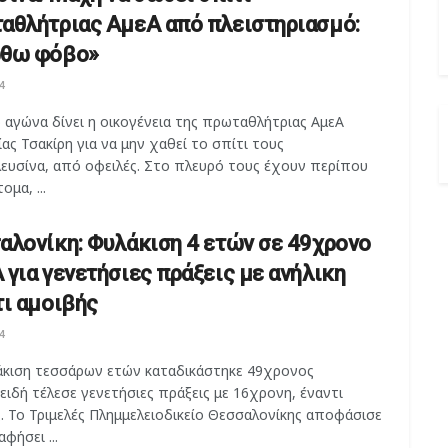
αθλήτριας ΑμεΑ από πλειστηριασμό:
θω φόβο»
4
 αγώνα δίνει η οικογένεια της πρωταθλήτριας ΑμεΑ
ας Τσακίρη για να μην χαθεί το σπίτι τους
λευσίνα, από οφειλές. Στο πλευρό τους έχουν περίπου
ομα, ...
αλονίκη: Φυλάκιση 4 ετών σε 49χρονο
 για γενετήσιες πράξεις με ανήλικη
τι αμοιβής
4
άκιση τεσσάρων ετών καταδικάστηκε 49χρονος
ιδή τέλεσε γενετήσιες πράξεις με 16χρονη, έναντι
. Το Τριμελές Πλημμελειοδικείο Θεσσαλονίκης αποφάσισε
αφήσει ...