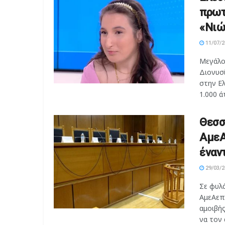
πρωτ
«Νιώ
11/07/2
Μεγάλο
Διονυσί
στην Ε
1.000 άτ
Θεσσ
ΑμεΑ
έναν
29/03/2
Σε φυλ
ΑμεΑεπε
αμοιβής
να τον 