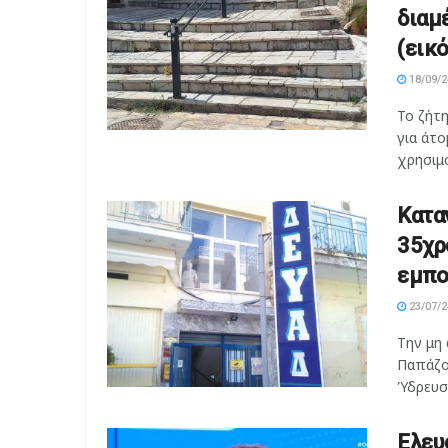
διαμ
(εικ
18/09/2
Το ζήτ
για άτο
χρησιμο
Κατα
35χρ
εμπο
23/07/2
Την μη
Παπάζογ
Ύδρευσης
Ελευ