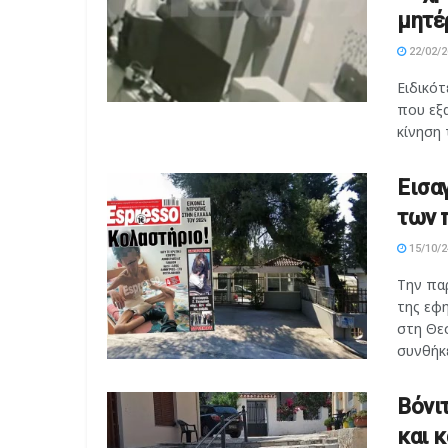
μητέ
22/02/2
Ειδικό
που εξ
κίνηση 
Εισα
των 
15/10/2
Την πα
της εφ
στη Θε
συνθήκες
Βόνι
και 