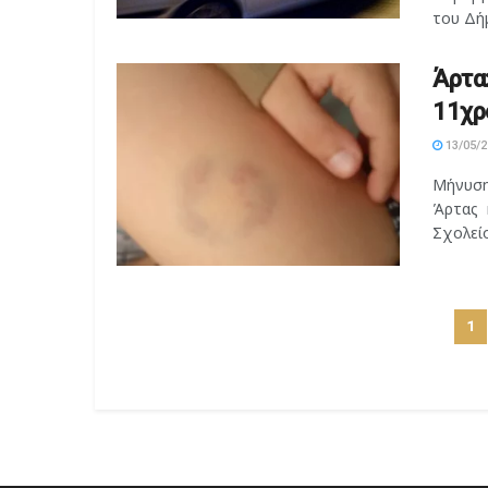
του Δήμ
Άρτα
11χρ
13/05/2
Μήνυση
Άρτας 
Σχολείο
1