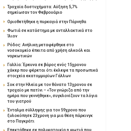
Τροχαία δυστυχήματα: Αύξηση 5,7%
σημείωσαν τον Φεβρουάριο
Οριοθετήθηκε η πυρκαγιά στην Πάρνηθα
Φωτιά σε κατάστημα με ανταλλακτικά στο
Ίλιον
Ρόδος: Ανήλικη μεταφέρθηκε στο
νοσοκομείο έπειτα από χρήση αλκοόλ και
ναρκωτικών
Γαλλία: Έρευνα σε βάρος ενός 15χρονου
χάκερ που φέρεται ότι έκλεψε τα προσωπικά
στοιχεία εκατομμυρίων Γάλλων
Σοκ στην Ηλεία με τον θάνατο 13χρονου σε
τροχαίο με πατίνι – «Τον γνώριζα από την
ημέρα που γεννήθηκε», συγκλονίζουν τα λόγια
του γιατρού
Ένταλμα σύλληψης για τον 59χρονο που
ξυλοκόπησε 23χρονη για μια θέση πάρκινγκ
στο Παγκράτι
Επεκτάθηκε σε πολυκατοικία η φωτιά που