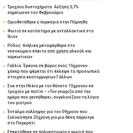
Τροχαία δυστυχήματα: Αύξηση 5,7%
σημείωσαν τον Φεβρουάριο
Οριοθετήθηκε η πυρκαγιά στην Πάρνηθα
Φωτιά σε κατάστημα με ανταλλακτικά στο
Ίλιον
Ρόδος: Ανήλικη μεταφέρθηκε στο
νοσοκομείο έπειτα από χρήση αλκοόλ και
ναρκωτικών
Γαλλία: Έρευνα σε βάρος ενός 15χρονου
χάκερ που φέρεται ότι έκλεψε τα προσωπικά
στοιχεία εκατομμυρίων Γάλλων
Σοκ στην Ηλεία με τον θάνατο 13χρονου σε
τροχαίο με πατίνι – «Τον γνώριζα από την
ημέρα που γεννήθηκε», συγκλονίζουν τα λόγια
του γιατρού
Ένταλμα σύλληψης για τον 59χρονο που
ξυλοκόπησε 23χρονη για μια θέση πάρκινγκ
στο Παγκράτι
Επεκτάθηκε σε πολυκατοικία η φωτιά που