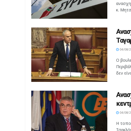
ανασχη
κ. Μητσ
Ανασ
Ταγα
04/08/2
Ο βουλ
Περιβάλ
δεν είν
Ανασ
κεντ
04/08/2
Η τοπο
Τσακλό