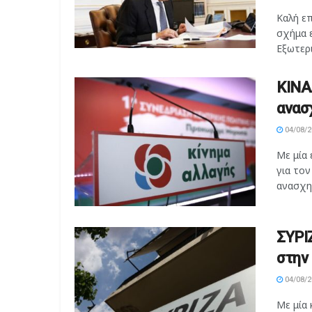
Καλή ε
σχήμα ε
Εξωτερι
ΚΙΝΑ
ανασ
04/08/2
Με μία
για τον
ανασχημ
ΣΥΡΙ
στην
04/08/2
Με μία