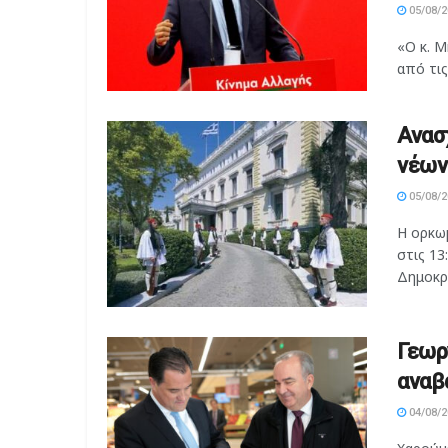
05/08/2
«Ο κ. 
από τις
Ανασ
νέων
05/08/2
Η ορκωμ
στις 1
Δημοκρα
Γεωρ
αναβ
04/08/2