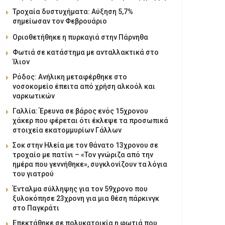
Τροχαία δυστυχήματα: Αύξηση 5,7%
σημείωσαν τον Φεβρουάριο
Οριοθετήθηκε η πυρκαγιά στην Πάρνηθα
Φωτιά σε κατάστημα με ανταλλακτικά στο
Ίλιον
Ρόδος: Ανήλικη μεταφέρθηκε στο
νοσοκομείο έπειτα από χρήση αλκοόλ και
ναρκωτικών
Γαλλία: Έρευνα σε βάρος ενός 15χρονου
χάκερ που φέρεται ότι έκλεψε τα προσωπικά
στοιχεία εκατομμυρίων Γάλλων
Σοκ στην Ηλεία με τον θάνατο 13χρονου σε
τροχαίο με πατίνι – «Τον γνώριζα από την
ημέρα που γεννήθηκε», συγκλονίζουν τα λόγια
του γιατρού
Ένταλμα σύλληψης για τον 59χρονο που
ξυλοκόπησε 23χρονη για μια θέση πάρκινγκ
στο Παγκράτι
Επεκτάθηκε σε πολυκατοικία η φωτιά που