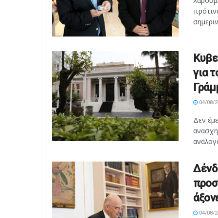
Χαρούμ
πρότιν
σημερι
Κυβε
για τ
Γράμ
04/08/2
Δεν έμ
ανασχη
ανάλογο
Δένδ
προσ
άξον
04/08/2