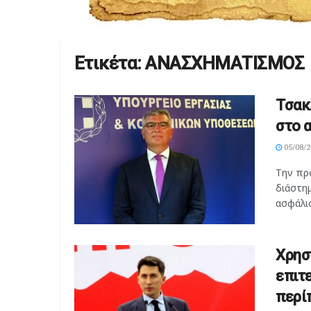
Ετικέτα:
ΑΝΑΣΧΗΜΑΤΙΣΜΟΣ
Τσακ
στο 
05/08/2
Την πρ
διάστη
ασφάλισ
Χρησ
επιτ
περί