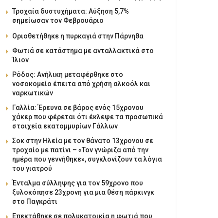
Τροχαία δυστυχήματα: Αύξηση 5,7%
σημείωσαν τον Φεβρουάριο
Οριοθετήθηκε η πυρκαγιά στην Πάρνηθα
Φωτιά σε κατάστημα με ανταλλακτικά στο
Ίλιον
Ρόδος: Ανήλικη μεταφέρθηκε στο
νοσοκομείο έπειτα από χρήση αλκοόλ και
ναρκωτικών
Γαλλία: Έρευνα σε βάρος ενός 15χρονου
χάκερ που φέρεται ότι έκλεψε τα προσωπικά
στοιχεία εκατομμυρίων Γάλλων
Σοκ στην Ηλεία με τον θάνατο 13χρονου σε
τροχαίο με πατίνι – «Τον γνώριζα από την
ημέρα που γεννήθηκε», συγκλονίζουν τα λόγια
του γιατρού
Ένταλμα σύλληψης για τον 59χρονο που
ξυλοκόπησε 23χρονη για μια θέση πάρκινγκ
στο Παγκράτι
Επεκτάθηκε σε πολυκατοικία η φωτιά που