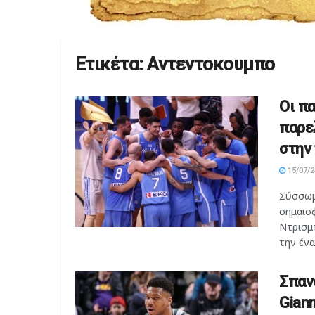
Ετικέτα:
Αντεντοκουμπο
Οι πα
παρε
στην
15/07/2
Σύσσωμ
σημαιο
Ντρισμ
την ένα
Σπαν
Giann