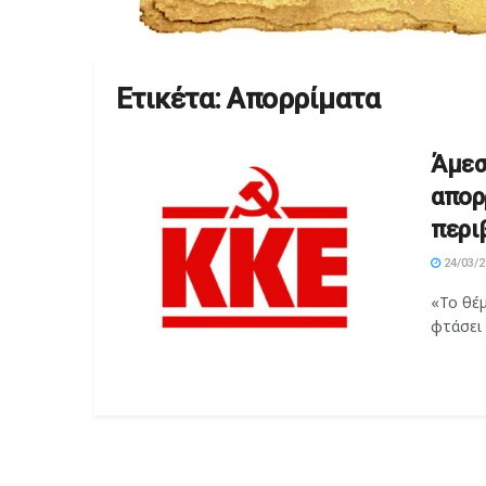
Ετικέτα:
Απορρίματα
Άμεσ
απορ
περι
24/03/2
«Το θέμ
φτάσει 