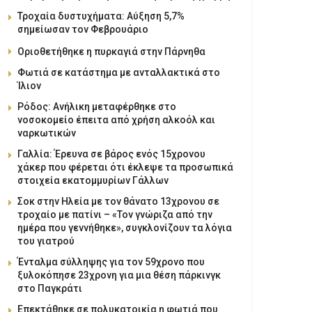
Τροχαία δυστυχήματα: Αύξηση 5,7%
σημείωσαν τον Φεβρουάριο
Οριοθετήθηκε η πυρκαγιά στην Πάρνηθα
Φωτιά σε κατάστημα με ανταλλακτικά στο
Ίλιον
Ρόδος: Ανήλικη μεταφέρθηκε στο
νοσοκομείο έπειτα από χρήση αλκοόλ και
ναρκωτικών
Γαλλία: Έρευνα σε βάρος ενός 15χρονου
χάκερ που φέρεται ότι έκλεψε τα προσωπικά
στοιχεία εκατομμυρίων Γάλλων
Σοκ στην Ηλεία με τον θάνατο 13χρονου σε
τροχαίο με πατίνι – «Τον γνώριζα από την
ημέρα που γεννήθηκε», συγκλονίζουν τα λόγια
του γιατρού
Ένταλμα σύλληψης για τον 59χρονο που
ξυλοκόπησε 23χρονη για μια θέση πάρκινγκ
στο Παγκράτι
Επεκτάθηκε σε πολυκατοικία η φωτιά που