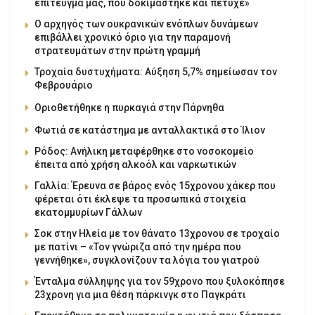
επίτευγμά μας, που δοκιμάστηκε και πέτυχε»
Ο αρχηγός των ουκρανικών ενόπλων δυνάμεων
επιβάλλει χρονικό όριο για την παραμονή
στρατευμάτων στην πρώτη γραμμή
Τροχαία δυστυχήματα: Αύξηση 5,7% σημείωσαν τον
Φεβρουάριο
Οριοθετήθηκε η πυρκαγιά στην Πάρνηθα
Φωτιά σε κατάστημα με ανταλλακτικά στο Ίλιον
Ρόδος: Ανήλικη μεταφέρθηκε στο νοσοκομείο
έπειτα από χρήση αλκοόλ και ναρκωτικών
Γαλλία: Έρευνα σε βάρος ενός 15χρονου χάκερ που
φέρεται ότι έκλεψε τα προσωπικά στοιχεία
εκατομμυρίων Γάλλων
Σοκ στην Ηλεία με τον θάνατο 13χρονου σε τροχαίο
με πατίνι – «Τον γνώριζα από την ημέρα που
γεννήθηκε», συγκλονίζουν τα λόγια του γιατρού
Ένταλμα σύλληψης για τον 59χρονο που ξυλοκόπησε
23χρονη για μια θέση πάρκινγκ στο Παγκράτι