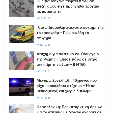
Ημαθία: Μηχανή πέφτει πάνω σε
πεζή, αφού είχε προηγηθεί τροχαίο
με αυτοκίνητο
12/03/26
Ιλίσια: Διασωληνωμένος ο συντηρητής
του ασανσέρ – Πώς συνέβη το
ατύχημα
23/12/25
Ατύχημα για πολιτικό σε Υπουργείο
της Ρώμης – Έπεσε πάνω σε βιτρό
ανεκτίμητης αξίας – ΒΙΝΤΕΟ
15/11/25
Μέγαρα: Συνελήφθη 40χρονος που
είχε προκαλέσει ατύχημα – Ήταν
μεθυσμένος και χωρίς δίπλωμα
14/11/25
Θεσσαλονίκη: Προκαταρκτική έρευνα
για το ατύχημα με 5χρονο αγοράκι σε