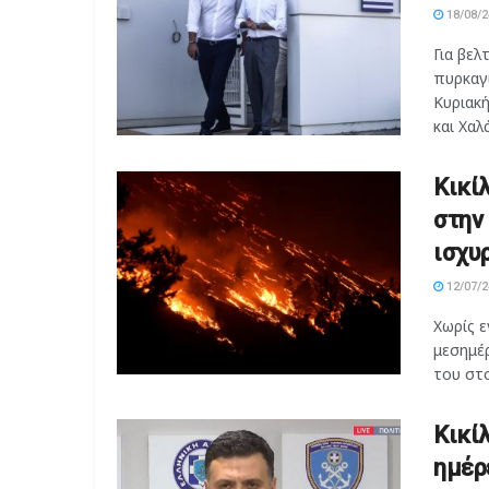
18/08/2
Για βε
πυρκαγ
Κυριακή
και Χαλά
Κικί
στην
ισχυ
12/07/2
Χωρίς 
μεσημέ
του στο 
Κικί
ημέρ