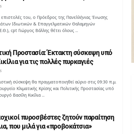
5
 επιστολές του, ο Πρόεδρος της Πανελλήνιας Ένωσης
άτων Ιδιωτικών & Επαγγελματικών Θαλαμηγών
.Ε.Θ.), cpt Γιώργος Βάλλης θέτει όλους ...
τική Προστασία: Έκτακτη σύσκεψη υπό
ικίλια για τις πολλές πυρκαγιές
5
στική σύσκεψη θα πραγματοποιηθεί αύριο στις 09:30 π.μ.
υργείο Κλιματικής Κρίσης και Πολιτικής Προστασίας υπό
υργό Βασίλη Κικίλια ...
ποχικοί πυροσβέστες ζητούν παραίτηση
λια, που μιλά για «προβοκάτσια»