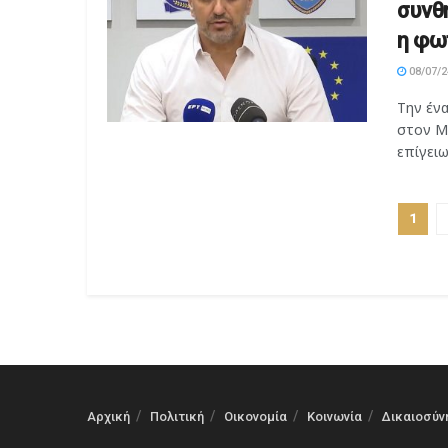
συνθ
η φω
08/07/2
Την έν
στον Μα
επίγειων
1
Αρχική
Πολιτική
Οικονομία
Κοινωνία
Δικαιοσύν