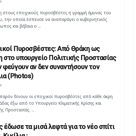
4
η στους εποχικούς πυροσβέστες η γραμμή άμυνας του
υ, την οποία έσπευσε να αναπαράγει ο κυβερνητικός
πος και βέβαια ο ...
ικοί Πυροσβέστες: Από Θράκη ως
η στο υπουργείο Πολιτικής Προστασίας
ν φεύγουν αν δεν συναντήσουν τον
ια (Photos)
4
παρόν δίνουν οι εποχικοί πυροσβέστες από κάθε άκρη
άδας έξω από το Υπουργείο Κλιματικής Κρίσης και
ής Προστασίας. ...
ς έδωσε τα μισά λεφτά για το νέο σπίτι
. Κικίλια ;