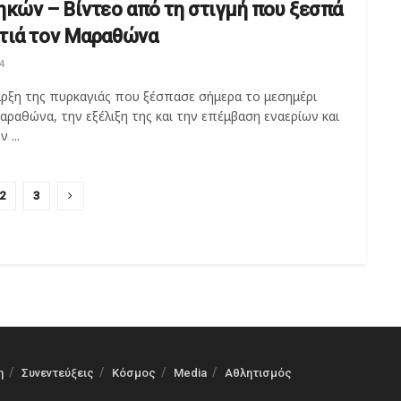
ηκών – Βίντεο από τη στιγμή που ξεσπά
τιά τον Μαραθώνα
4
αρξη της πυρκαγιάς που ξέσπασε σήμερα το μεσημέρι
ραθώνα, την εξέλιξη της και την επέμβαση εναερίων και
 ...
2
3
η
Συνεντεύξεις
Κόσμος
Media
Αθλητισμός