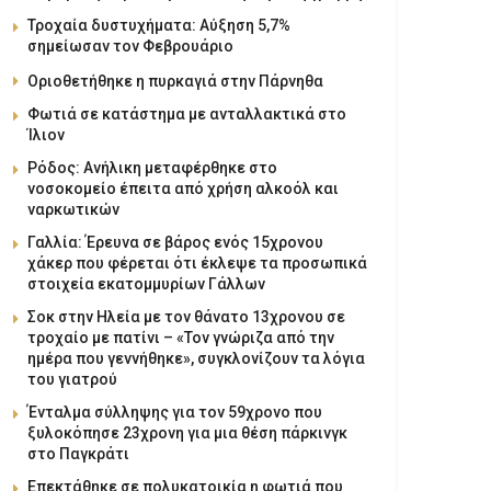
Τροχαία δυστυχήματα: Αύξηση 5,7%
σημείωσαν τον Φεβρουάριο
Οριοθετήθηκε η πυρκαγιά στην Πάρνηθα
Φωτιά σε κατάστημα με ανταλλακτικά στο
Ίλιον
Ρόδος: Ανήλικη μεταφέρθηκε στο
νοσοκομείο έπειτα από χρήση αλκοόλ και
ναρκωτικών
Γαλλία: Έρευνα σε βάρος ενός 15χρονου
χάκερ που φέρεται ότι έκλεψε τα προσωπικά
στοιχεία εκατομμυρίων Γάλλων
Σοκ στην Ηλεία με τον θάνατο 13χρονου σε
τροχαίο με πατίνι – «Τον γνώριζα από την
ημέρα που γεννήθηκε», συγκλονίζουν τα λόγια
του γιατρού
Ένταλμα σύλληψης για τον 59χρονο που
ξυλοκόπησε 23χρονη για μια θέση πάρκινγκ
στο Παγκράτι
Επεκτάθηκε σε πολυκατοικία η φωτιά που