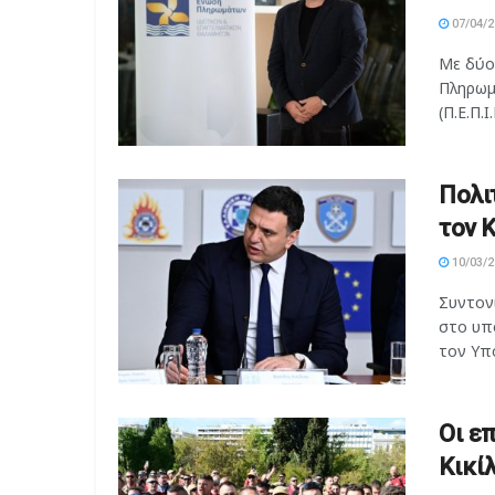
07/04/2
Με δύο
Πληρωμ
(Π.Ε.Π.Ι
Πολι
τον Κ
10/03/2
Συντονι
στο υπο
τον Υπο
Οι ε
Κικί