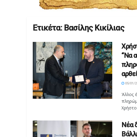
Ετικέτα:
Βασίλης Κικίλιας
Χρήσ
“Να 
πληρ
αρθεί
05/01/2
Άλλος έ
πληρώμ
Χρήστο 
Νέα 
Βάλλ