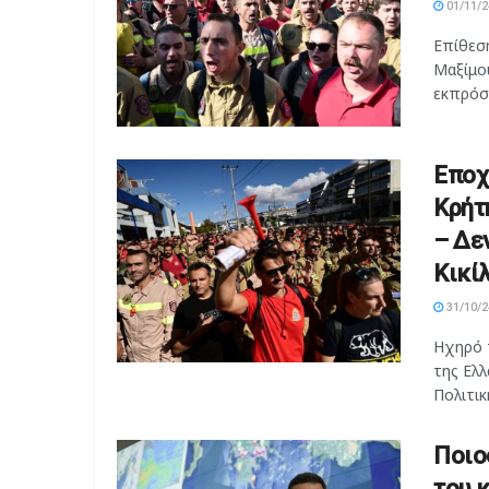
01/11/2
Επίθεσ
Μαξίμο
εκπρόσω
Εποχ
Κρήτ
– Δε
Κικίλ
31/10/2
Ηχηρό 
της Ελλ
Πολιτικ
Ποιο
του κ