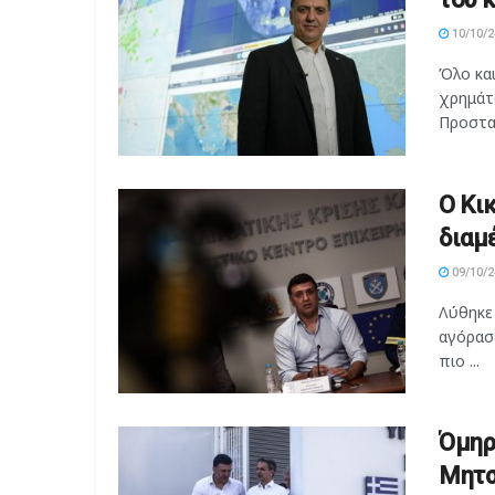
10/10/2
Όλο κα
χρημάτω
Προστασ
Ο Κι
διαμ
09/10/2
Λύθηκε 
αγόρασ
πιο ...
Όμηρ
Μητσ