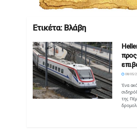
Ετικέτα:
Βλάβη
Helle
προς
επιβ
08/05/2
Ένα ακ
σιδηρό
της Πέ
δρομολό