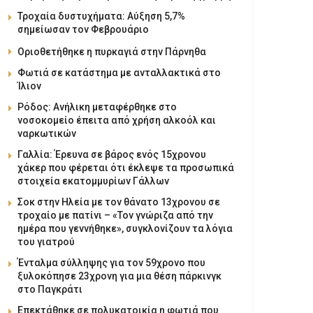
Τροχαία δυστυχήματα: Αύξηση 5,7%
σημείωσαν τον Φεβρουάριο
Οριοθετήθηκε η πυρκαγιά στην Πάρνηθα
Φωτιά σε κατάστημα με ανταλλακτικά στο
Ίλιον
Ρόδος: Ανήλικη μεταφέρθηκε στο
νοσοκομείο έπειτα από χρήση αλκοόλ και
ναρκωτικών
Γαλλία: Έρευνα σε βάρος ενός 15χρονου
χάκερ που φέρεται ότι έκλεψε τα προσωπικά
στοιχεία εκατομμυρίων Γάλλων
Σοκ στην Ηλεία με τον θάνατο 13χρονου σε
τροχαίο με πατίνι – «Τον γνώριζα από την
ημέρα που γεννήθηκε», συγκλονίζουν τα λόγια
του γιατρού
Ένταλμα σύλληψης για τον 59χρονο που
ξυλοκόπησε 23χρονη για μια θέση πάρκινγκ
στο Παγκράτι
Επεκτάθηκε σε πολυκατοικία η φωτιά που