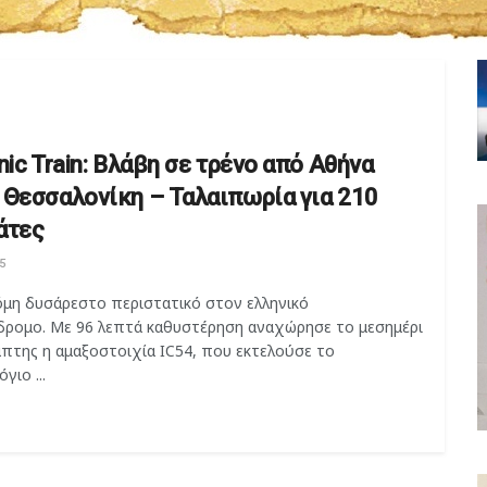
nic Train: Βλάβη σε τρένο από Αθήνα
 Θεσσαλονίκη – Ταλαιπωρία για 210
άτες
5
όμη δυσάρεστο περιστατικό στον ελληνικό
δρομο. Με 96 λεπτά καθυστέρηση αναχώρησε το μεσημέρι
μπτης η αμαξοστοιχία IC54, που εκτελούσε το
γιο ...