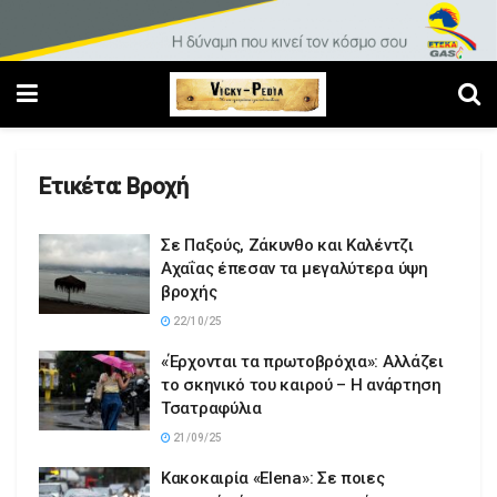
Ετικέτα:
Βροχή
Σε Παξούς, Ζάκυνθο και Καλέντζι
Αχαΐας έπεσαν τα μεγαλύτερα ύψη
βροχής
22/10/25
«Έρχονται τα πρωτοβρόχια»: Αλλάζει
το σκηνικό του καιρού – Η ανάρτηση
Τσατραφύλια
21/09/25
Κακοκαιρία «Elena»: Σε ποιες