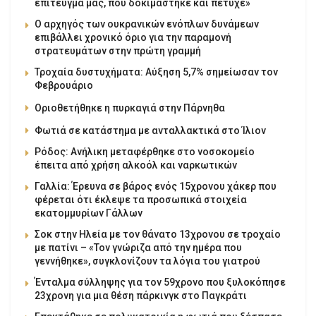
επίτευγμά μας, που δοκιμάστηκε και πέτυχε»
Ο αρχηγός των ουκρανικών ενόπλων δυνάμεων
επιβάλλει χρονικό όριο για την παραμονή
στρατευμάτων στην πρώτη γραμμή
Τροχαία δυστυχήματα: Αύξηση 5,7% σημείωσαν τον
Φεβρουάριο
Οριοθετήθηκε η πυρκαγιά στην Πάρνηθα
Φωτιά σε κατάστημα με ανταλλακτικά στο Ίλιον
Ρόδος: Ανήλικη μεταφέρθηκε στο νοσοκομείο
έπειτα από χρήση αλκοόλ και ναρκωτικών
Γαλλία: Έρευνα σε βάρος ενός 15χρονου χάκερ που
φέρεται ότι έκλεψε τα προσωπικά στοιχεία
εκατομμυρίων Γάλλων
Σοκ στην Ηλεία με τον θάνατο 13χρονου σε τροχαίο
με πατίνι – «Τον γνώριζα από την ημέρα που
γεννήθηκε», συγκλονίζουν τα λόγια του γιατρού
Ένταλμα σύλληψης για τον 59χρονο που ξυλοκόπησε
23χρονη για μια θέση πάρκινγκ στο Παγκράτι