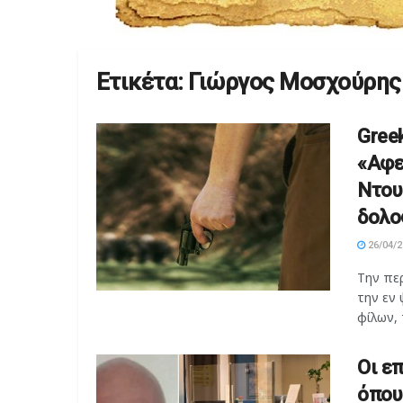
Ετικέτα:
Γιώργος Μοσχούρης
Gree
«Αφε
Ντου
δολο
26/04/2
Την πε
την εν
φίλων, τ
Οι ε
όπου