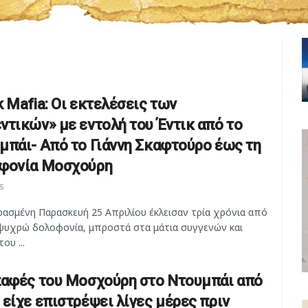
k Mafia: Οι εκτελέσεις των
ντικών» με εντολή του Έντικ από το
μπάι- Από το Γιάννη Σκαφτούρο έως τη
φονία Μοσχούρη
5
ρασμένη Παρασκευή 25 Απριλίου έκλεισαν τρία χρόνια από
 ψυχρώ δολοφονία, μπροστά στα μάτια συγγενών και
ου ...
παφές του Μοσχούρη στο Ντουμπάι από
 είχε επιστρέψει λίγες μέρες πριν