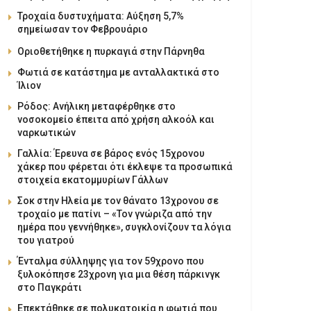
Τροχαία δυστυχήματα: Αύξηση 5,7%
σημείωσαν τον Φεβρουάριο
Οριοθετήθηκε η πυρκαγιά στην Πάρνηθα
Φωτιά σε κατάστημα με ανταλλακτικά στο
Ίλιον
Ρόδος: Ανήλικη μεταφέρθηκε στο
νοσοκομείο έπειτα από χρήση αλκοόλ και
ναρκωτικών
Γαλλία: Έρευνα σε βάρος ενός 15χρονου
χάκερ που φέρεται ότι έκλεψε τα προσωπικά
στοιχεία εκατομμυρίων Γάλλων
Σοκ στην Ηλεία με τον θάνατο 13χρονου σε
τροχαίο με πατίνι – «Τον γνώριζα από την
ημέρα που γεννήθηκε», συγκλονίζουν τα λόγια
του γιατρού
Ένταλμα σύλληψης για τον 59χρονο που
ξυλοκόπησε 23χρονη για μια θέση πάρκινγκ
στο Παγκράτι
Επεκτάθηκε σε πολυκατοικία η φωτιά που