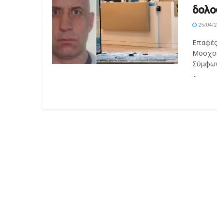
δολο
25/04/2
Επαφές
Μοσχού
Σύμφων
...