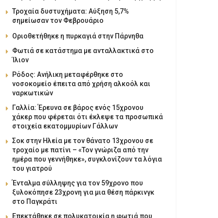
Τροχαία δυστυχήματα: Αύξηση 5,7%
σημείωσαν τον Φεβρουάριο
Οριοθετήθηκε η πυρκαγιά στην Πάρνηθα
Φωτιά σε κατάστημα με ανταλλακτικά στο
Ίλιον
Ρόδος: Ανήλικη μεταφέρθηκε στο
νοσοκομείο έπειτα από χρήση αλκοόλ και
ναρκωτικών
Γαλλία: Έρευνα σε βάρος ενός 15χρονου
χάκερ που φέρεται ότι έκλεψε τα προσωπικά
στοιχεία εκατομμυρίων Γάλλων
Σοκ στην Ηλεία με τον θάνατο 13χρονου σε
τροχαίο με πατίνι – «Τον γνώριζα από την
ημέρα που γεννήθηκε», συγκλονίζουν τα λόγια
του γιατρού
Ένταλμα σύλληψης για τον 59χρονο που
ξυλοκόπησε 23χρονη για μια θέση πάρκινγκ
στο Παγκράτι
Επεκτάθηκε σε πολυκατοικία η φωτιά που