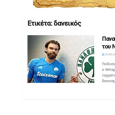
Ετικέτα:
δανεικός
Πανα
του 
21/01/2
Ποδοσφα
ο Μπαρ
τερματ
δανεισμ