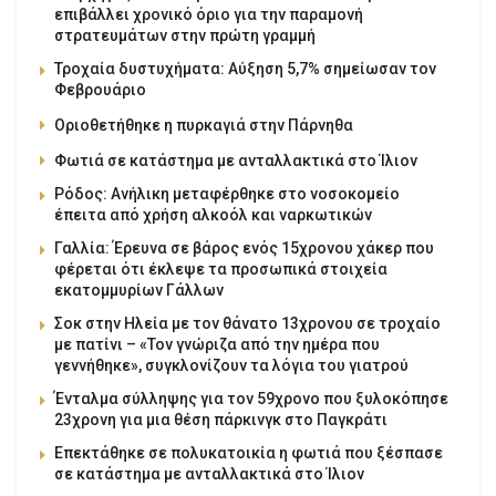
επιβάλλει χρονικό όριο για την παραμονή
στρατευμάτων στην πρώτη γραμμή
Τροχαία δυστυχήματα: Αύξηση 5,7% σημείωσαν τον
Φεβρουάριο
Οριοθετήθηκε η πυρκαγιά στην Πάρνηθα
Φωτιά σε κατάστημα με ανταλλακτικά στο Ίλιον
Ρόδος: Ανήλικη μεταφέρθηκε στο νοσοκομείο
έπειτα από χρήση αλκοόλ και ναρκωτικών
Γαλλία: Έρευνα σε βάρος ενός 15χρονου χάκερ που
φέρεται ότι έκλεψε τα προσωπικά στοιχεία
εκατομμυρίων Γάλλων
Σοκ στην Ηλεία με τον θάνατο 13χρονου σε τροχαίο
με πατίνι – «Τον γνώριζα από την ημέρα που
γεννήθηκε», συγκλονίζουν τα λόγια του γιατρού
Ένταλμα σύλληψης για τον 59χρονο που ξυλοκόπησε
23χρονη για μια θέση πάρκινγκ στο Παγκράτι
Επεκτάθηκε σε πολυκατοικία η φωτιά που ξέσπασε
σε κατάστημα με ανταλλακτικά στο Ίλιον